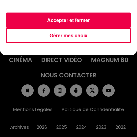
Accepter et fermer
ACCUEIL
INFOS
EMISSIONS
Gérer mes choix
AGENDA
JEUX
PODCASTS
CINÉMA
DIRECT VIDÉO
MAGNUM 80
NOUS CONTACTER
Mentions Légales
Politique de Confidentialité
Archives
2026
2025
2024
2023
2022