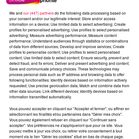
priorité
We and
our (447) partners
do the following data processing based on
your consent and/or our legitimate interest: Store and/or access
information on a device; Use limited data to select advertising; Create
profiles for personalised advertising; Use profiles to select personalised
advertising; Measure advertising performance; Measure content
performance; Understand audiences through statistics or combinations
of data from different sources; Develop and improve services; Create
profiles to personalise content; Use profiles to select personalised
content; Use limited data to select content; Ensure security, prevent and
detect fraud, and fix errors; Deliver and present advertising and content;
Save and communicate privacy choices. These technologies may
process personal data such as IP address and browsing data to offer
following functionalities: Identify devices based on information actively
requested; Use precise geolocation data; Match and combine data from
other data sources; Link different devices; Identify devices based on
information transmitted automatically.
podcasts/2024/05/20240523-ANNIVERSAIRES-1.mp3
Vous pouvez accepter en cliquant sur "Accepter et fermer", ou affiner en
sélectionnant les finalités et/ou partenaires dans "Gérer mes choix".
Vous pouvez également refuser en cliquant sur "Continuer sans
accepter". Vos préférences ne s'appliqueront que pour ce site. Vous
pouvez mettre à jour vos choix, ou retirer votre consentement à tout
moment via le lien "Gérer les cookies" situé en bas de chaque page.