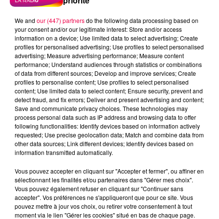
priorité
We and
our (447) partners
do the following data processing based on
your consent and/or our legitimate interest: Store and/or access
information on a device; Use limited data to select advertising; Create
profiles for personalised advertising; Use profiles to select personalised
advertising; Measure advertising performance; Measure content
performance; Understand audiences through statistics or combinations
of data from different sources; Develop and improve services; Create
profiles to personalise content; Use profiles to select personalised
content; Use limited data to select content; Ensure security, prevent and
detect fraud, and fix errors; Deliver and present advertising and content;
Save and communicate privacy choices. These technologies may
process personal data such as IP address and browsing data to offer
following functionalities: Identify devices based on information actively
requested; Use precise geolocation data; Match and combine data from
other data sources; Link different devices; Identify devices based on
information transmitted automatically.
podcasts/2024/04/20240425-ANNIVERSAIRES.mp3
Vous pouvez accepter en cliquant sur "Accepter et fermer", ou affiner en
sélectionnant les finalités et/ou partenaires dans "Gérer mes choix".
Vous pouvez également refuser en cliquant sur "Continuer sans
accepter". Vos préférences ne s'appliqueront que pour ce site. Vous
pouvez mettre à jour vos choix, ou retirer votre consentement à tout
moment via le lien "Gérer les cookies" situé en bas de chaque page.