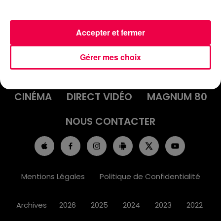
Accepter et fermer
ACCUEIL
INFOS
EMISSIONS
Gérer mes choix
AGENDA
JEUX
PODCASTS
CINÉMA
DIRECT VIDÉO
MAGNUM 80
NOUS CONTACTER
Mentions Légales
Politique de Confidentialité
Archives
2026
2025
2024
2023
2022