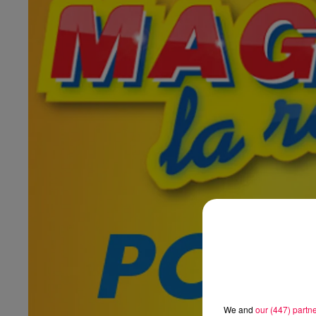
We and
our (447) partn