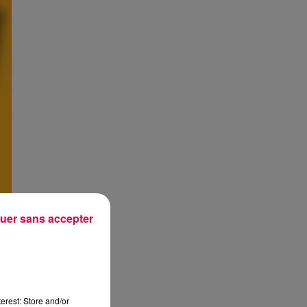
uer sans accepter
erest: Store and/or