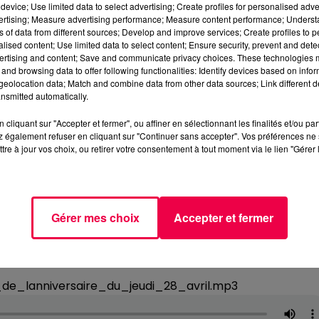
device; Use limited data to select advertising; Create profiles for personalised adver
vertising; Measure advertising performance; Measure content performance; Unders
ns of data from different sources; Develop and improve services; Create profiles to 
alised content; Use limited data to select content; Ensure security, prevent and detect
ertising and content; Save and communicate privacy choices. These technologies
and browsing data to offer following functionalities: Identify devices based on infor
eolocation data; Match and combine data from other data sources; Link different de
nsmitted automatically.
cliquant sur "Accepter et fermer", ou affiner en sélectionnant les finalités et/ou pa
 également refuser en cliquant sur "Continuer sans accepter". Vos préférences ne 
tre à jour vos choix, ou retirer votre consentement à tout moment via le lien "Gérer 
Gérer mes choix
Accepter et fermer
e_lanniversaire_du_jeudi_28_avril.mp3