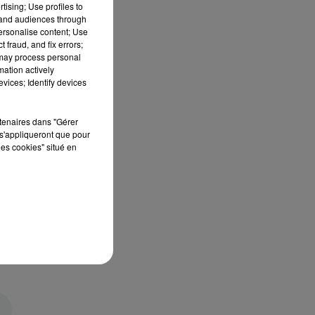
tising; Use profiles to
tand audiences through
personalise content; Use
 fraud, and fix errors;
 may process personal
mation actively
vices; Identify devices
rtenaires dans "Gérer
s'appliqueront que pour
les cookies" situé en