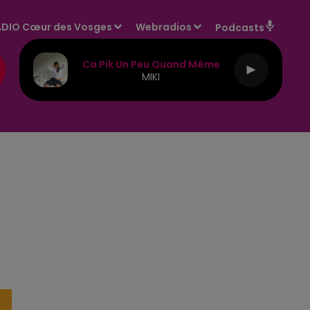
DIO Cœur des Vosges
Webradios
Podcasts
Ca Pik Un Peu Quand Même
MIKI
E