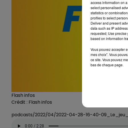
access information on a 
select personalised ad
statistics or combinatio
profiles to select person
Deliver and present adv
data such as IP address 
requested; Use precise g
based on information tra
Vous pouvez accepter en 
mes choix". Vous pouvez
ce site. Vous pouvez met
bas de chaque page.
Flash infos
Crédit :
Flash infos
podcasts/2022/04/2022-04-28-16-40-09_Le_jeu_d