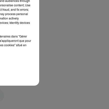
tand audiences through
personalise content; Use
 fraud, and fix errors;
 may process personal
mation actively
vices; Identify devices
rtenaires dans "Gérer
s'appliqueront que pour
les cookies" situé en