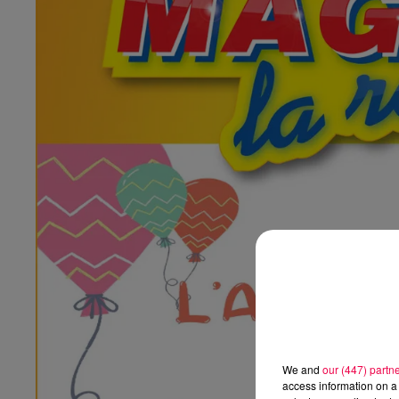
We and
our (447) partn
access information on a 