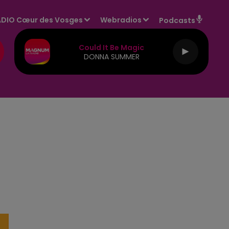
DIO Cœur des Vosges
Webradios
Podcasts
Could It Be Magic
DONNA SUMMER
E