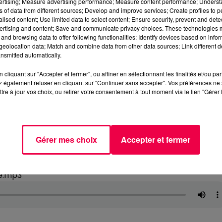
vertising; Measure advertising performance; Measure content performance; Unders
ns of data from different sources; Develop and improve services; Create profiles to 
alised content; Use limited data to select content; Ensure security, prevent and detect
ertising and content; Save and communicate privacy choices. These technologies
and browsing data to offer following functionalities: Identify devices based on infor
eolocation data; Match and combine data from other data sources; Link different de
nsmitted automatically.
cliquant sur "Accepter et fermer", ou affiner en sélectionnant les finalités et/ou pa
 également refuser en cliquant sur "Continuer sans accepter". Vos préférences ne 
tre à jour vos choix, ou retirer votre consentement à tout moment via le lien "Gérer 
Gérer mes choix
Accepter et fermer
re.mp3