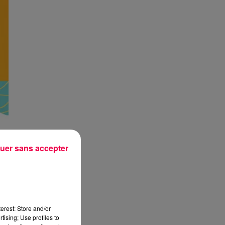
uer sans accepter
erest: Store and/or
tising; Use profiles to