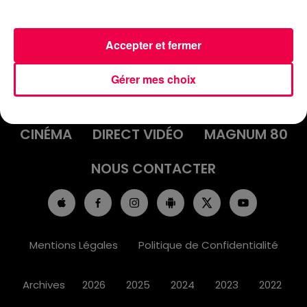
Accepter et fermer
ACCUEIL
INFOS
EMISSIONS
Gérer mes choix
AGENDA
JEUX
PODCASTS
CINÉMA
DIRECT VIDÉO
MAGNUM 80
NOUS CONTACTER
Mentions Légales
Politique de Confidentialité
Archives
2026
2025
2024
2023
2022