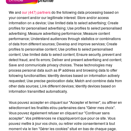
priorité
We and
our (447) partners
do the following data processing based on
your consent and/or our legitimate interest: Store and/or access
information on a device; Use limited data to select advertising; Create
profiles for personalised advertising; Use profiles to select personalised
advertising; Measure advertising performance; Measure content
performance; Understand audiences through statistics or combinations
of data from different sources; Develop and improve services; Create
profiles to personalise content; Use profiles to select personalised
content; Use limited data to select content; Ensure security, prevent and
detect fraud, and fix errors; Deliver and present advertising and content;
Save and communicate privacy choices. These technologies may
process personal data such as IP address and browsing data to offer
following functionalities: Identify devices based on information actively
requested; Use precise geolocation data; Match and combine data from
other data sources; Link different devices; Identify devices based on
information transmitted automatically.
podcasts/2024/02/20240208-ANNIVERSAIRES.mp3
Vous pouvez accepter en cliquant sur "Accepter et fermer", ou affiner en
sélectionnant les finalités et/ou partenaires dans "Gérer mes choix".
Vous pouvez également refuser en cliquant sur "Continuer sans
accepter". Vos préférences ne s'appliqueront que pour ce site. Vous
pouvez mettre à jour vos choix, ou retirer votre consentement à tout
moment via le lien "Gérer les cookies" situé en bas de chaque page.