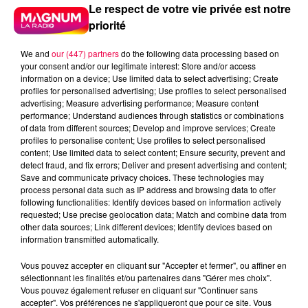
Le respect de votre vie privée est notre
priorité
We and
our (447) partners
do the following data processing based on
your consent and/or our legitimate interest: Store and/or access
information on a device; Use limited data to select advertising; Create
profiles for personalised advertising; Use profiles to select personalised
advertising; Measure advertising performance; Measure content
performance; Understand audiences through statistics or combinations
of data from different sources; Develop and improve services; Create
profiles to personalise content; Use profiles to select personalised
content; Use limited data to select content; Ensure security, prevent and
detect fraud, and fix errors; Deliver and present advertising and content;
Save and communicate privacy choices. These technologies may
process personal data such as IP address and browsing data to offer
following functionalities: Identify devices based on information actively
requested; Use precise geolocation data; Match and combine data from
Flash infos
other data sources; Link different devices; Identify devices based on
Crédit :
Flash infos
information transmitted automatically.
Vous pouvez accepter en cliquant sur "Accepter et fermer", ou affiner en
podcasts/2022/12/Le-jeu-de-lanniversaire-du-lundi-
sélectionnant les finalités et/ou partenaires dans "Gérer mes choix".
05-decembre.mp3
Vous pouvez également refuser en cliquant sur "Continuer sans
accepter". Vos préférences ne s'appliqueront que pour ce site. Vous