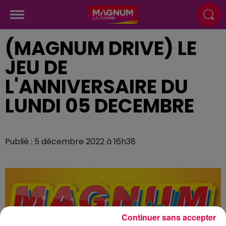
(MAGNUM DRIVE) LE
JEU DE
L'ANNIVERSAIRE DU
LUNDI 05 DECEMBRE
Publié : 5 décembre 2022 à 16h38
Continuer sans accepter