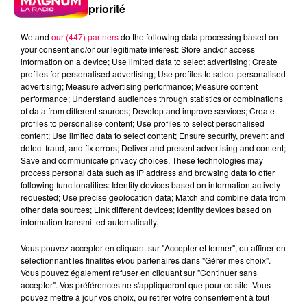
priorité
We and
our (447) partners
do the following data processing based on
your consent and/or our legitimate interest: Store and/or access
information on a device; Use limited data to select advertising; Create
profiles for personalised advertising; Use profiles to select personalised
advertising; Measure advertising performance; Measure content
performance; Understand audiences through statistics or combinations
of data from different sources; Develop and improve services; Create
profiles to personalise content; Use profiles to select personalised
content; Use limited data to select content; Ensure security, prevent and
detect fraud, and fix errors; Deliver and present advertising and content;
Save and communicate privacy choices. These technologies may
process personal data such as IP address and browsing data to offer
following functionalities: Identify devices based on information actively
requested; Use precise geolocation data; Match and combine data from
other data sources; Link different devices; Identify devices based on
information transmitted automatically.
podcasts/2023/06/Le-jeu-de-lanniversaire-du-lundi-
Vous pouvez accepter en cliquant sur "Accepter et fermer", ou affiner en
05-juin.mp3
sélectionnant les finalités et/ou partenaires dans "Gérer mes choix".
Vous pouvez également refuser en cliquant sur "Continuer sans
accepter". Vos préférences ne s'appliqueront que pour ce site. Vous
pouvez mettre à jour vos choix, ou retirer votre consentement à tout