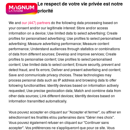
Le respect de votre vie privée est notre
priorité
We and
our (447) partners
do the following data processing based on
your consent and/or our legitimate interest: Store and/or access
information on a device; Use limited data to select advertising; Create
profiles for personalised advertising; Use profiles to select personalised
advertising; Measure advertising performance; Measure content
performance; Understand audiences through statistics or combinations
of data from different sources; Develop and improve services; Create
profiles to personalise content; Use profiles to select personalised
content; Use limited data to select content; Ensure security, prevent and
detect fraud, and fix errors; Deliver and present advertising and content;
Save and communicate privacy choices. These technologies may
process personal data such as IP address and browsing data to offer
following functionalities: Identify devices based on information actively
requested; Use precise geolocation data; Match and combine data from
Flash infos
other data sources; Link different devices; Identify devices based on
Crédit :
Flash infos
information transmitted automatically.
Vous pouvez accepter en cliquant sur "Accepter et fermer", ou affiner en
podcasts/2022/05/2022-05-16-16-40-
sélectionnant les finalités et/ou partenaires dans "Gérer mes choix".
44_Le_jeu_de_lanniversaire_du_lundi_16_mai.mp3
Vous pouvez également refuser en cliquant sur "Continuer sans
accepter". Vos préférences ne s'appliqueront que pour ce site. Vous