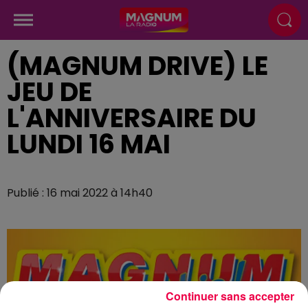
(MAGNUM DRIVE) LE
JEU DE
L'ANNIVERSAIRE DU
LUNDI 16 MAI
Publié : 16 mai 2022 à 14h40
Continuer sans accepter