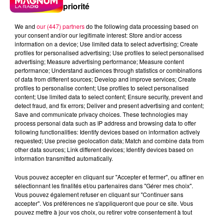
priorité
We and
our (447) partners
do the following data processing based on
your consent and/or our legitimate interest: Store and/or access
information on a device; Use limited data to select advertising; Create
profiles for personalised advertising; Use profiles to select personalised
advertising; Measure advertising performance; Measure content
performance; Understand audiences through statistics or combinations
of data from different sources; Develop and improve services; Create
profiles to personalise content; Use profiles to select personalised
content; Use limited data to select content; Ensure security, prevent and
detect fraud, and fix errors; Deliver and present advertising and content;
Save and communicate privacy choices. These technologies may
process personal data such as IP address and browsing data to offer
following functionalities: Identify devices based on information actively
requested; Use precise geolocation data; Match and combine data from
other data sources; Link different devices; Identify devices based on
information transmitted automatically.
podcasts/2023/10/20231016-le-jeu-de-
Vous pouvez accepter en cliquant sur "Accepter et fermer", ou affiner en
lanniversaire.mp3
sélectionnant les finalités et/ou partenaires dans "Gérer mes choix".
Vous pouvez également refuser en cliquant sur "Continuer sans
accepter". Vos préférences ne s'appliqueront que pour ce site. Vous
pouvez mettre à jour vos choix, ou retirer votre consentement à tout