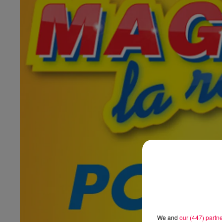
We and
our (447) partn