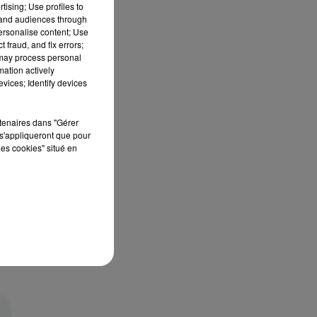
tising; Use profiles to
tand audiences through
personalise content; Use
 fraud, and fix errors;
 may process personal
mation actively
vices; Identify devices
rtenaires dans "Gérer
s'appliqueront que pour
les cookies" situé en