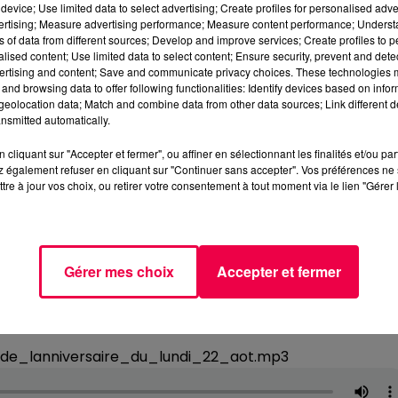
device; Use limited data to select advertising; Create profiles for personalised adver
vertising; Measure advertising performance; Measure content performance; Unders
ns of data from different sources; Develop and improve services; Create profiles to 
alised content; Use limited data to select content; Ensure security, prevent and detect
ertising and content; Save and communicate privacy choices. These technologies
and browsing data to offer following functionalities: Identify devices based on infor
eolocation data; Match and combine data from other data sources; Link different de
nsmitted automatically.
cliquant sur "Accepter et fermer", ou affiner en sélectionnant les finalités et/ou pa
 également refuser en cliquant sur "Continuer sans accepter". Vos préférences ne 
tre à jour vos choix, ou retirer votre consentement à tout moment via le lien "Gérer 
Gérer mes choix
Accepter et fermer
de_lanniversaire_du_lundi_22_aot.mp3