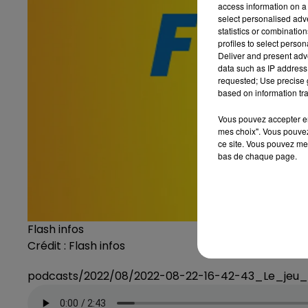
access information on a 
select personalised ad
statistics or combinatio
profiles to select person
Deliver and present adv
data such as IP address 
requested; Use precise g
based on information tra
Vous pouvez accepter en 
mes choix". Vous pouvez
ce site. Vous pouvez met
bas de chaque page.
Flash infos
Crédit :
Flash infos
podcasts/2022/08/2022-08-22-16-42-43_Le_jeu_