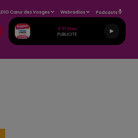
DIO Cœur des Vosges
Webradios
Podcasts
4'31.wav
PUBLICITE
E