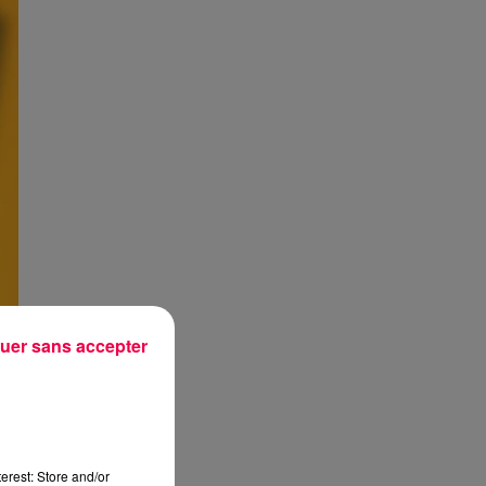
uer sans accepter
erest: Store and/or