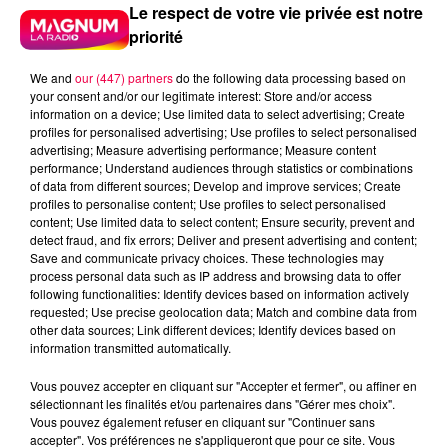
Le respect de votre vie privée est notre
priorité
We and
our (447) partners
do the following data processing based on
your consent and/or our legitimate interest: Store and/or access
information on a device; Use limited data to select advertising; Create
profiles for personalised advertising; Use profiles to select personalised
advertising; Measure advertising performance; Measure content
performance; Understand audiences through statistics or combinations
of data from different sources; Develop and improve services; Create
profiles to personalise content; Use profiles to select personalised
content; Use limited data to select content; Ensure security, prevent and
detect fraud, and fix errors; Deliver and present advertising and content;
Save and communicate privacy choices. These technologies may
process personal data such as IP address and browsing data to offer
following functionalities: Identify devices based on information actively
requested; Use precise geolocation data; Match and combine data from
Flash infos
other data sources; Link different devices; Identify devices based on
Crédit :
Flash infos
information transmitted automatically.
Vous pouvez accepter en cliquant sur "Accepter et fermer", ou affiner en
podcasts/2022/04/2022-04-25-16-39-
sélectionnant les finalités et/ou partenaires dans "Gérer mes choix".
13_Le_jeu_de_lanniversaire_du_lundi_25_avril.mp3
Vous pouvez également refuser en cliquant sur "Continuer sans
accepter". Vos préférences ne s'appliqueront que pour ce site. Vous