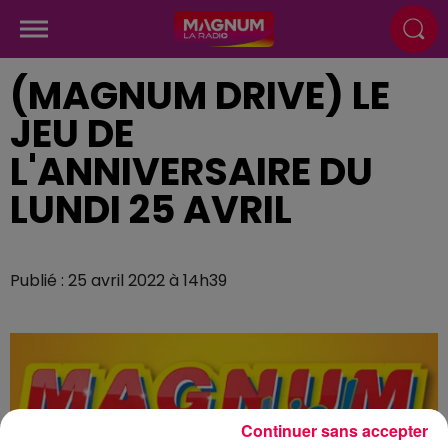
(MAGNUM DRIVE) LE
JEU DE
L'ANNIVERSAIRE DU
LUNDI 25 AVRIL
Publié : 25 avril 2022 à 14h39
Continuer sans accepter