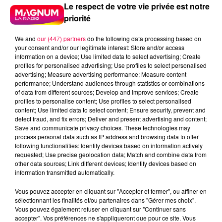
Le respect de votre vie privée est notre
priorité
We and
our (447) partners
do the following data processing based on
your consent and/or our legitimate interest: Store and/or access
information on a device; Use limited data to select advertising; Create
profiles for personalised advertising; Use profiles to select personalised
advertising; Measure advertising performance; Measure content
performance; Understand audiences through statistics or combinations
of data from different sources; Develop and improve services; Create
profiles to personalise content; Use profiles to select personalised
content; Use limited data to select content; Ensure security, prevent and
detect fraud, and fix errors; Deliver and present advertising and content;
Save and communicate privacy choices. These technologies may
process personal data such as IP address and browsing data to offer
following functionalities: Identify devices based on information actively
requested; Use precise geolocation data; Match and combine data from
Flash infos
other data sources; Link different devices; Identify devices based on
Crédit :
Flash infos
information transmitted automatically.
Vous pouvez accepter en cliquant sur "Accepter et fermer", ou affiner en
podcasts/2022/06/2022-06-27-16-42-
sélectionnant les finalités et/ou partenaires dans "Gérer mes choix".
10_Le_jeu_de_lanniversaire_du_lundi_27_juin.mp3
Vous pouvez également refuser en cliquant sur "Continuer sans
accepter". Vos préférences ne s'appliqueront que pour ce site. Vous