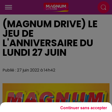
(MAGNUM DRIVE) LE
JEU DE
L'ANNIVERSAIRE DU
LUNDI 27 JUIN
Publié : 27 juin 2022 à 14h42
Continuer sans accepter