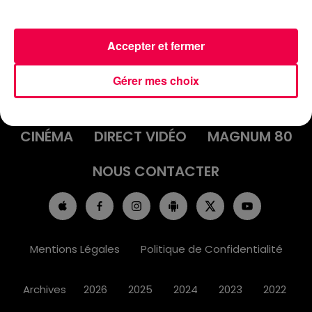
Accepter et fermer
ACCUEIL
INFOS
EMISSIONS
Gérer mes choix
AGENDA
JEUX
PODCASTS
CINÉMA
DIRECT VIDÉO
MAGNUM 80
NOUS CONTACTER
Mentions Légales
Politique de Confidentialité
Archives
2026
2025
2024
2023
2022