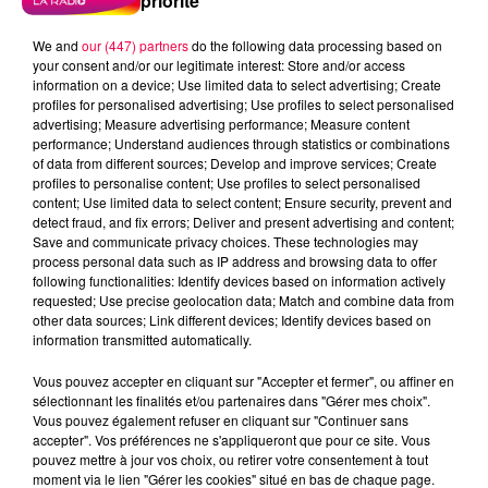
priorité
We and
our (447) partners
do the following data processing based on
your consent and/or our legitimate interest: Store and/or access
information on a device; Use limited data to select advertising; Create
profiles for personalised advertising; Use profiles to select personalised
advertising; Measure advertising performance; Measure content
performance; Understand audiences through statistics or combinations
of data from different sources; Develop and improve services; Create
profiles to personalise content; Use profiles to select personalised
content; Use limited data to select content; Ensure security, prevent and
detect fraud, and fix errors; Deliver and present advertising and content;
Save and communicate privacy choices. These technologies may
process personal data such as IP address and browsing data to offer
following functionalities: Identify devices based on information actively
requested; Use precise geolocation data; Match and combine data from
other data sources; Link different devices; Identify devices based on
information transmitted automatically.
podcasts/2024/05/20240527-ANNIVERSAIRES.mp3
Vous pouvez accepter en cliquant sur "Accepter et fermer", ou affiner en
sélectionnant les finalités et/ou partenaires dans "Gérer mes choix".
Vous pouvez également refuser en cliquant sur "Continuer sans
accepter". Vos préférences ne s'appliqueront que pour ce site. Vous
pouvez mettre à jour vos choix, ou retirer votre consentement à tout
moment via le lien "Gérer les cookies" situé en bas de chaque page.