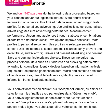
priorité
We and
our (447) partners
do the following data processing based on
your consent and/or our legitimate interest: Store and/or access
information on a device; Use limited data to select advertising; Create
profiles for personalised advertising; Use profiles to select personalised
advertising; Measure advertising performance; Measure content
performance; Understand audiences through statistics or combinations
of data from different sources; Develop and improve services; Create
profiles to personalise content; Use profiles to select personalised
content; Use limited data to select content; Ensure security, prevent and
detect fraud, and fix errors; Deliver and present advertising and content;
Save and communicate privacy choices. These technologies may
process personal data such as IP address and browsing data to offer
following functionalities: Identify devices based on information actively
requested; Use precise geolocation data; Match and combine data from
other data sources; Link different devices; Identify devices based on
information transmitted automatically.
podcasts/2023/11/20231106-le-jeu-de-
Vous pouvez accepter en cliquant sur "Accepter et fermer", ou affiner en
lanniversaire.mp3
sélectionnant les finalités et/ou partenaires dans "Gérer mes choix".
Vous pouvez également refuser en cliquant sur "Continuer sans
accepter". Vos préférences ne s'appliqueront que pour ce site. Vous
pouvez mettre à jour vos choix, ou retirer votre consentement à tout