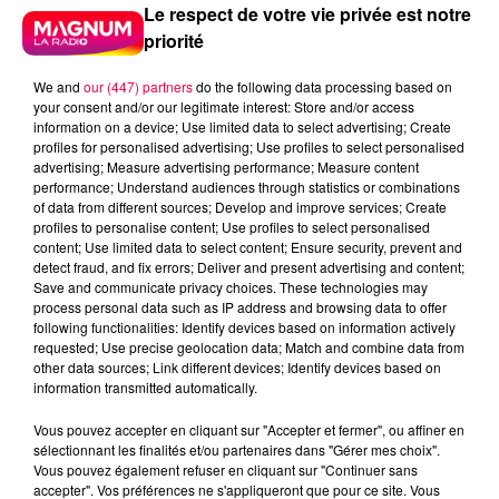
Le respect de votre vie privée est notre
priorité
We and
our (447) partners
do the following data processing based on
your consent and/or our legitimate interest: Store and/or access
information on a device; Use limited data to select advertising; Create
profiles for personalised advertising; Use profiles to select personalised
advertising; Measure advertising performance; Measure content
performance; Understand audiences through statistics or combinations
of data from different sources; Develop and improve services; Create
profiles to personalise content; Use profiles to select personalised
content; Use limited data to select content; Ensure security, prevent and
detect fraud, and fix errors; Deliver and present advertising and content;
Save and communicate privacy choices. These technologies may
process personal data such as IP address and browsing data to offer
following functionalities: Identify devices based on information actively
requested; Use precise geolocation data; Match and combine data from
Flash infos
other data sources; Link different devices; Identify devices based on
Crédit :
Flash infos
information transmitted automatically.
Vous pouvez accepter en cliquant sur "Accepter et fermer", ou affiner en
podcasts/2022/12/Le-jeu-de-lanniversaire-du-mardi-
sélectionnant les finalités et/ou partenaires dans "Gérer mes choix".
13-decembre.mp3
Vous pouvez également refuser en cliquant sur "Continuer sans
accepter". Vos préférences ne s'appliqueront que pour ce site. Vous