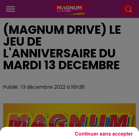
(MAGNUM DRIVE) LE
JEU DE
L'ANNIVERSAIRE DU
MARDI 13 DECEMBRE
Publié : 13 décembre 2022 à 16h38
Continuer sans accepter