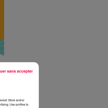
uer sans accepter
erest: Store and/or
tising; Use profiles to