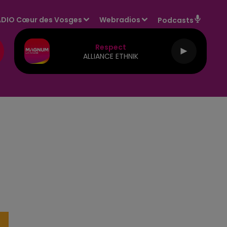
DIO Cœur des Vosges
Webradios
Podcasts
Respect
ALLIANCE ETHNIK
E