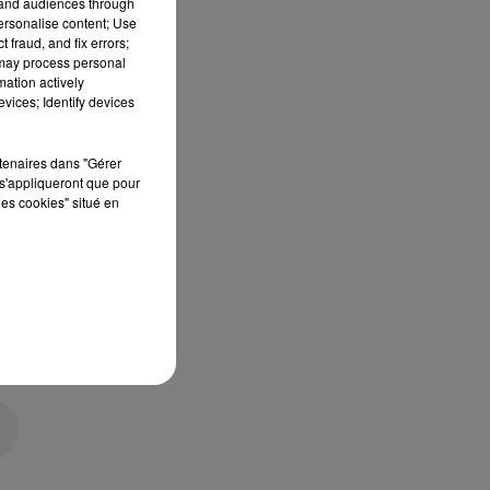
tand audiences through
personalise content; Use
 fraud, and fix errors;
 may process personal
mation actively
vices; Identify devices
rtenaires dans "Gérer
s'appliqueront que pour
les cookies" situé en