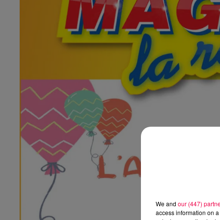
We and
our (447) partn
access information on a 