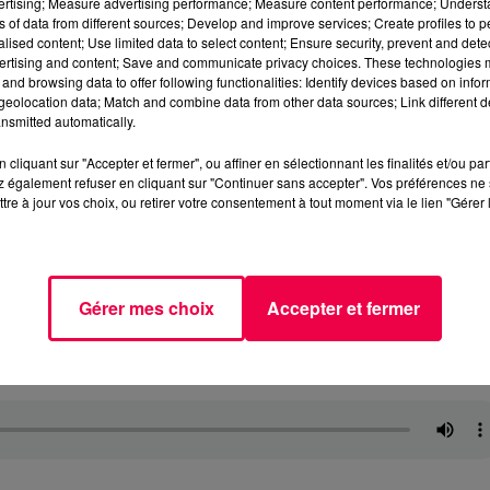
vertising; Measure advertising performance; Measure content performance; Unders
ns of data from different sources; Develop and improve services; Create profiles to 
alised content; Use limited data to select content; Ensure security, prevent and detect
ertising and content; Save and communicate privacy choices. These technologies
and browsing data to offer following functionalities: Identify devices based on infor
eolocation data; Match and combine data from other data sources; Link different de
nsmitted automatically.
cliquant sur "Accepter et fermer", ou affiner en sélectionnant les finalités et/ou pa
 également refuser en cliquant sur "Continuer sans accepter". Vos préférences ne 
tre à jour vos choix, ou retirer votre consentement à tout moment via le lien "Gérer 
Gérer mes choix
Accepter et fermer