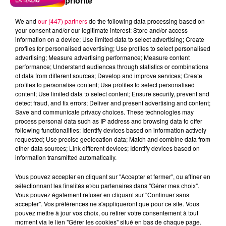
priorité
We and
our (447) partners
do the following data processing based on
your consent and/or our legitimate interest: Store and/or access
information on a device; Use limited data to select advertising; Create
profiles for personalised advertising; Use profiles to select personalised
advertising; Measure advertising performance; Measure content
performance; Understand audiences through statistics or combinations
of data from different sources; Develop and improve services; Create
profiles to personalise content; Use profiles to select personalised
content; Use limited data to select content; Ensure security, prevent and
detect fraud, and fix errors; Deliver and present advertising and content;
Save and communicate privacy choices. These technologies may
process personal data such as IP address and browsing data to offer
following functionalities: Identify devices based on information actively
requested; Use precise geolocation data; Match and combine data from
other data sources; Link different devices; Identify devices based on
information transmitted automatically.
podcasts/2024/01/20240116-ANNIVERSAIRES.mp3
Vous pouvez accepter en cliquant sur "Accepter et fermer", ou affiner en
sélectionnant les finalités et/ou partenaires dans "Gérer mes choix".
Vous pouvez également refuser en cliquant sur "Continuer sans
accepter". Vos préférences ne s'appliqueront que pour ce site. Vous
pouvez mettre à jour vos choix, ou retirer votre consentement à tout
moment via le lien "Gérer les cookies" situé en bas de chaque page.