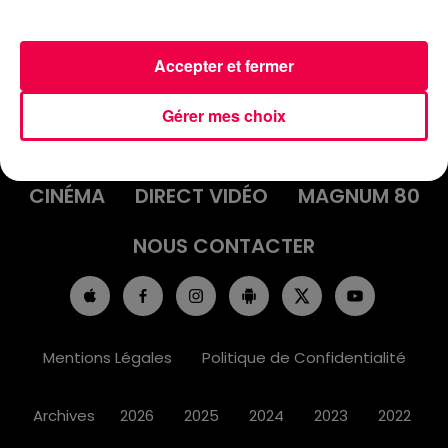
Accepter et fermer
ACCUEIL
INFOS
EMISSIONS
Gérer mes choix
AGENDA
JEUX
PODCASTS
CINÉMA
DIRECT VIDÉO
MAGNUM 80
NOUS CONTACTER
Mentions Légales
Politique de Confidentialité
Archives
2026
2025
2024
2023
2022