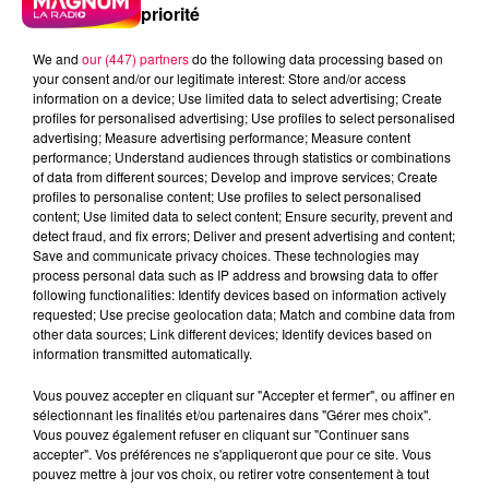
priorité
We and
our (447) partners
do the following data processing based on
your consent and/or our legitimate interest: Store and/or access
information on a device; Use limited data to select advertising; Create
profiles for personalised advertising; Use profiles to select personalised
advertising; Measure advertising performance; Measure content
performance; Understand audiences through statistics or combinations
of data from different sources; Develop and improve services; Create
profiles to personalise content; Use profiles to select personalised
content; Use limited data to select content; Ensure security, prevent and
detect fraud, and fix errors; Deliver and present advertising and content;
Save and communicate privacy choices. These technologies may
process personal data such as IP address and browsing data to offer
following functionalities: Identify devices based on information actively
requested; Use precise geolocation data; Match and combine data from
other data sources; Link different devices; Identify devices based on
information transmitted automatically.
podcasts/2023/05/Le-jeu-de-lanniversaire-du-
Vous pouvez accepter en cliquant sur "Accepter et fermer", ou affiner en
mardi-16-mai.mp3
sélectionnant les finalités et/ou partenaires dans "Gérer mes choix".
Vous pouvez également refuser en cliquant sur "Continuer sans
accepter". Vos préférences ne s'appliqueront que pour ce site. Vous
pouvez mettre à jour vos choix, ou retirer votre consentement à tout