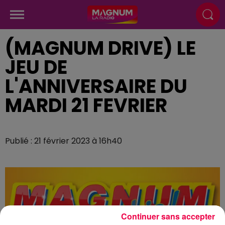
(MAGNUM DRIVE) LE
JEU DE
L'ANNIVERSAIRE DU
MARDI 21 FEVRIER
Publié : 21 février 2023 à 16h40
Continuer sans accepter