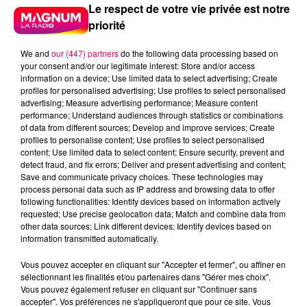
Le respect de votre vie privée est notre
priorité
We and
our (447) partners
do the following data processing based on
your consent and/or our legitimate interest: Store and/or access
information on a device; Use limited data to select advertising; Create
profiles for personalised advertising; Use profiles to select personalised
advertising; Measure advertising performance; Measure content
performance; Understand audiences through statistics or combinations
of data from different sources; Develop and improve services; Create
profiles to personalise content; Use profiles to select personalised
content; Use limited data to select content; Ensure security, prevent and
detect fraud, and fix errors; Deliver and present advertising and content;
Save and communicate privacy choices. These technologies may
process personal data such as IP address and browsing data to offer
following functionalities: Identify devices based on information actively
requested; Use precise geolocation data; Match and combine data from
Flash infos
other data sources; Link different devices; Identify devices based on
Crédit :
Flash infos
information transmitted automatically.
Vous pouvez accepter en cliquant sur "Accepter et fermer", ou affiner en
podcasts/2023/02/Le-jeu-de-lanniversaire-du-
sélectionnant les finalités et/ou partenaires dans "Gérer mes choix".
mardi-21-fevrier.mp3
Vous pouvez également refuser en cliquant sur "Continuer sans
accepter". Vos préférences ne s'appliqueront que pour ce site. Vous