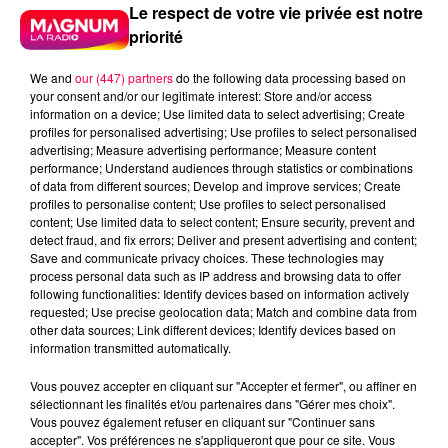
Le respect de votre vie privée est notre
priorité
We and
our (447) partners
do the following data processing based on
your consent and/or our legitimate interest: Store and/or access
information on a device; Use limited data to select advertising; Create
profiles for personalised advertising; Use profiles to select personalised
advertising; Measure advertising performance; Measure content
performance; Understand audiences through statistics or combinations
of data from different sources; Develop and improve services; Create
profiles to personalise content; Use profiles to select personalised
content; Use limited data to select content; Ensure security, prevent and
detect fraud, and fix errors; Deliver and present advertising and content;
Save and communicate privacy choices. These technologies may
process personal data such as IP address and browsing data to offer
following functionalities: Identify devices based on information actively
requested; Use precise geolocation data; Match and combine data from
Flash infos
other data sources; Link different devices; Identify devices based on
Crédit :
Flash infos
information transmitted automatically.
Vous pouvez accepter en cliquant sur "Accepter et fermer", ou affiner en
podcasts/2023/03/Le-jeu-de-lanniversaire-du-
sélectionnant les finalités et/ou partenaires dans "Gérer mes choix".
mardi-21-mars.mp3
Vous pouvez également refuser en cliquant sur "Continuer sans
accepter". Vos préférences ne s'appliqueront que pour ce site. Vous