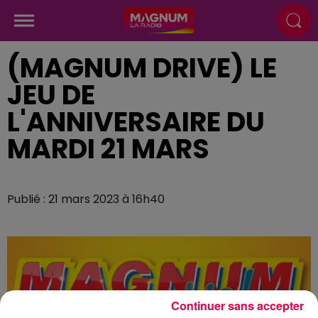
(MAGNUM DRIVE) LE
JEU DE
L'ANNIVERSAIRE DU
MARDI 21 MARS
Publié : 21 mars 2023 à 16h40
Continuer sans accepter