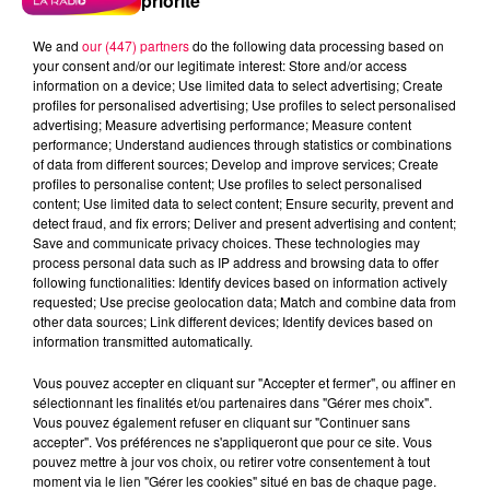
priorité
We and
our (447) partners
do the following data processing based on
your consent and/or our legitimate interest: Store and/or access
information on a device; Use limited data to select advertising; Create
profiles for personalised advertising; Use profiles to select personalised
advertising; Measure advertising performance; Measure content
performance; Understand audiences through statistics or combinations
of data from different sources; Develop and improve services; Create
profiles to personalise content; Use profiles to select personalised
content; Use limited data to select content; Ensure security, prevent and
detect fraud, and fix errors; Deliver and present advertising and content;
Save and communicate privacy choices. These technologies may
process personal data such as IP address and browsing data to offer
following functionalities: Identify devices based on information actively
requested; Use precise geolocation data; Match and combine data from
other data sources; Link different devices; Identify devices based on
information transmitted automatically.
podcasts/2025/08/20250826-Anniversaires.mp3
Vous pouvez accepter en cliquant sur "Accepter et fermer", ou affiner en
sélectionnant les finalités et/ou partenaires dans "Gérer mes choix".
Vous pouvez également refuser en cliquant sur "Continuer sans
accepter". Vos préférences ne s'appliqueront que pour ce site. Vous
pouvez mettre à jour vos choix, ou retirer votre consentement à tout
moment via le lien "Gérer les cookies" situé en bas de chaque page.