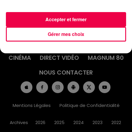
Accepter et fermer
ACCUEIL
INFOS
EMISSIONS
Gérer mes choix
AGENDA
JEUX
PODCASTS
CINÉMA
DIRECT VIDÉO
MAGNUM 80
NOUS CONTACTER
Mentions Légales
Politique de Confidentialité
Archives
2026
2025
2024
2023
2022