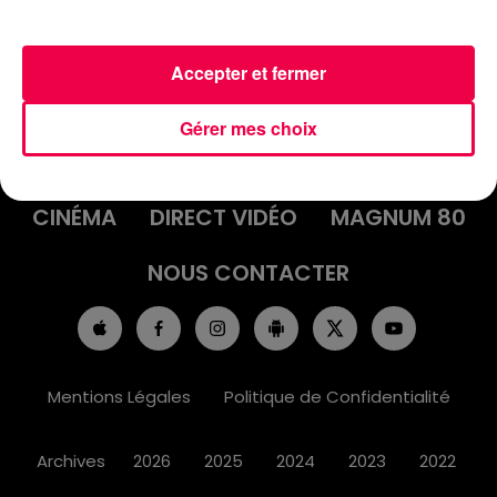
Accepter et fermer
ACCUEIL
INFOS
EMISSIONS
Gérer mes choix
AGENDA
JEUX
PODCASTS
CINÉMA
DIRECT VIDÉO
MAGNUM 80
NOUS CONTACTER
Mentions Légales
Politique de Confidentialité
Archives
2026
2025
2024
2023
2022