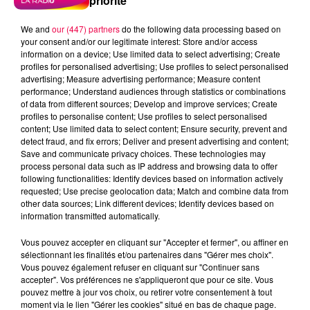
priorité
We and
our (447) partners
do the following data processing based on
your consent and/or our legitimate interest: Store and/or access
information on a device; Use limited data to select advertising; Create
profiles for personalised advertising; Use profiles to select personalised
advertising; Measure advertising performance; Measure content
performance; Understand audiences through statistics or combinations
of data from different sources; Develop and improve services; Create
profiles to personalise content; Use profiles to select personalised
content; Use limited data to select content; Ensure security, prevent and
detect fraud, and fix errors; Deliver and present advertising and content;
Save and communicate privacy choices. These technologies may
process personal data such as IP address and browsing data to offer
following functionalities: Identify devices based on information actively
requested; Use precise geolocation data; Match and combine data from
other data sources; Link different devices; Identify devices based on
information transmitted automatically.
podcasts/2025/09/20250930-ANNIVERSAIRES.mp3
Vous pouvez accepter en cliquant sur "Accepter et fermer", ou affiner en
sélectionnant les finalités et/ou partenaires dans "Gérer mes choix".
Vous pouvez également refuser en cliquant sur "Continuer sans
accepter". Vos préférences ne s'appliqueront que pour ce site. Vous
pouvez mettre à jour vos choix, ou retirer votre consentement à tout
moment via le lien "Gérer les cookies" situé en bas de chaque page.