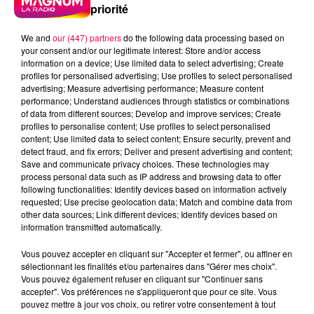
priorité
We and
our (447) partners
do the following data processing based on
your consent and/or our legitimate interest: Store and/or access
information on a device; Use limited data to select advertising; Create
profiles for personalised advertising; Use profiles to select personalised
advertising; Measure advertising performance; Measure content
performance; Understand audiences through statistics or combinations
of data from different sources; Develop and improve services; Create
profiles to personalise content; Use profiles to select personalised
content; Use limited data to select content; Ensure security, prevent and
detect fraud, and fix errors; Deliver and present advertising and content;
Save and communicate privacy choices. These technologies may
process personal data such as IP address and browsing data to offer
following functionalities: Identify devices based on information actively
requested; Use precise geolocation data; Match and combine data from
other data sources; Link different devices; Identify devices based on
information transmitted automatically.
podcasts/2023/10/20231031-le-jeu-de-
Vous pouvez accepter en cliquant sur "Accepter et fermer", ou affiner en
lanniversaire.mp3
sélectionnant les finalités et/ou partenaires dans "Gérer mes choix".
Vous pouvez également refuser en cliquant sur "Continuer sans
accepter". Vos préférences ne s'appliqueront que pour ce site. Vous
pouvez mettre à jour vos choix, ou retirer votre consentement à tout