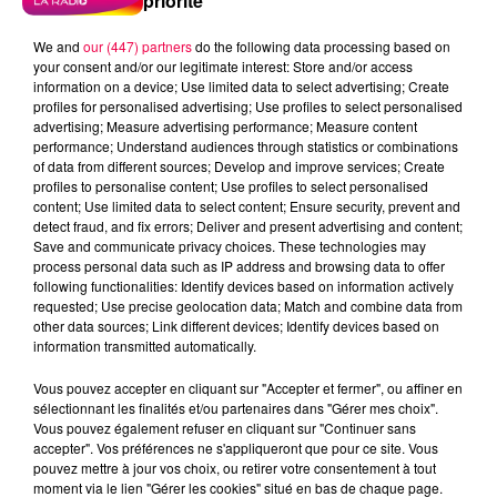
priorité
We and
our (447) partners
do the following data processing based on
your consent and/or our legitimate interest: Store and/or access
information on a device; Use limited data to select advertising; Create
profiles for personalised advertising; Use profiles to select personalised
advertising; Measure advertising performance; Measure content
performance; Understand audiences through statistics or combinations
of data from different sources; Develop and improve services; Create
profiles to personalise content; Use profiles to select personalised
content; Use limited data to select content; Ensure security, prevent and
detect fraud, and fix errors; Deliver and present advertising and content;
Save and communicate privacy choices. These technologies may
process personal data such as IP address and browsing data to offer
following functionalities: Identify devices based on information actively
requested; Use precise geolocation data; Match and combine data from
other data sources; Link different devices; Identify devices based on
information transmitted automatically.
podcasts/2024/05/20240507-ANNIVERSAIRES.mp3
Vous pouvez accepter en cliquant sur "Accepter et fermer", ou affiner en
sélectionnant les finalités et/ou partenaires dans "Gérer mes choix".
Vous pouvez également refuser en cliquant sur "Continuer sans
accepter". Vos préférences ne s'appliqueront que pour ce site. Vous
pouvez mettre à jour vos choix, ou retirer votre consentement à tout
moment via le lien "Gérer les cookies" situé en bas de chaque page.