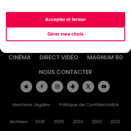
Accepter et fermer
ACCUEIL
INFOS
EMISSIONS
Gérer mes choix
AGENDA
JEUX
PODCASTS
CINÉMA
DIRECT VIDÉO
MAGNUM 80
NOUS CONTACTER
Mentions Légales
Politique de Confidentialité
Archives
2026
2025
2024
2023
2022