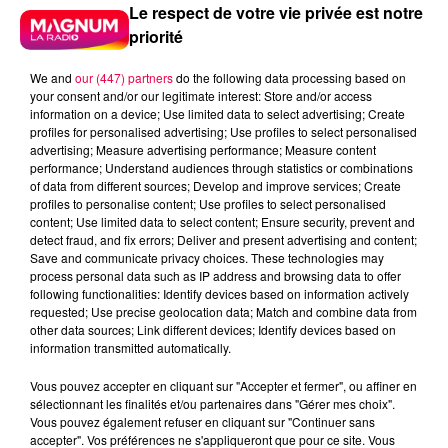
Le respect de votre vie privée est notre
priorité
We and
our (447) partners
do the following data processing based on
your consent and/or our legitimate interest: Store and/or access
information on a device; Use limited data to select advertising; Create
profiles for personalised advertising; Use profiles to select personalised
advertising; Measure advertising performance; Measure content
performance; Understand audiences through statistics or combinations
of data from different sources; Develop and improve services; Create
profiles to personalise content; Use profiles to select personalised
content; Use limited data to select content; Ensure security, prevent and
detect fraud, and fix errors; Deliver and present advertising and content;
Save and communicate privacy choices. These technologies may
process personal data such as IP address and browsing data to offer
following functionalities: Identify devices based on information actively
requested; Use precise geolocation data; Match and combine data from
Flash infos
other data sources; Link different devices; Identify devices based on
Crédit :
Flash infos
information transmitted automatically.
Vous pouvez accepter en cliquant sur "Accepter et fermer", ou affiner en
podcasts/2022/01/2022-01-05-16-44-
sélectionnant les finalités et/ou partenaires dans "Gérer mes choix".
18_Le_jeu_de_lanniversaire_du_mercredi_05_janvie
Vous pouvez également refuser en cliquant sur "Continuer sans
accepter". Vos préférences ne s'appliqueront que pour ce site. Vous