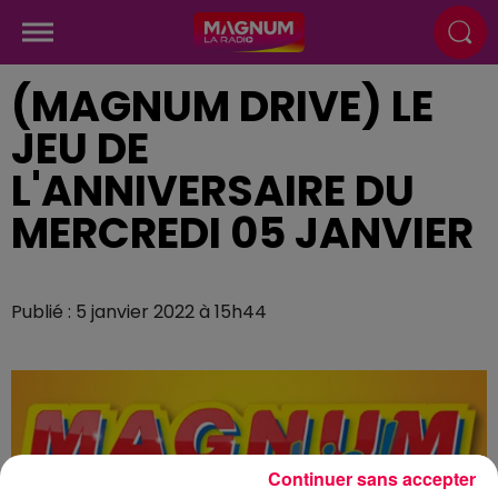
(MAGNUM DRIVE) LE
JEU DE
L'ANNIVERSAIRE DU
MERCREDI 05 JANVIER
Publié : 5 janvier 2022 à 15h44
Continuer sans accepter