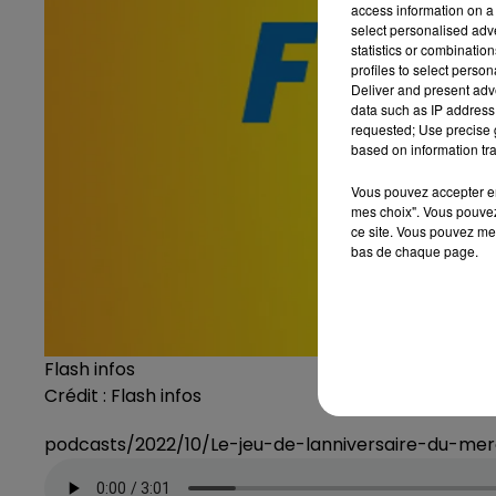
access information on a 
select personalised ad
statistics or combinatio
profiles to select person
Deliver and present adv
data such as IP address 
requested; Use precise g
based on information tra
Vous pouvez accepter en 
mes choix". Vous pouvez
ce site. Vous pouvez met
bas de chaque page.
Flash infos
Crédit :
Flash infos
podcasts/2022/10/Le-jeu-de-lanniversaire-du-me