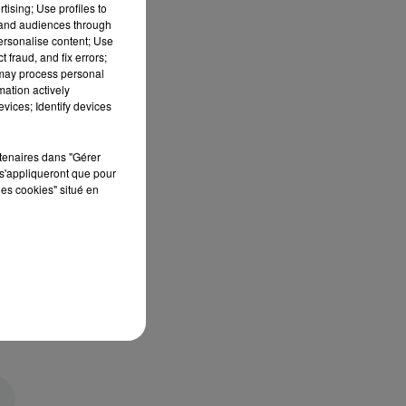
tising; Use profiles to
tand audiences through
personalise content; Use
 fraud, and fix errors;
 may process personal
mation actively
vices; Identify devices
rtenaires dans "Gérer
s'appliqueront que pour
les cookies" situé en