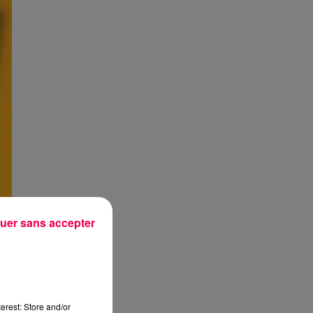
uer sans accepter
erest: Store and/or