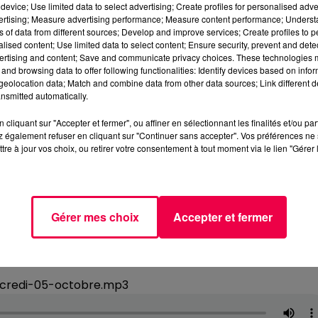
device; Use limited data to select advertising; Create profiles for personalised adver
vertising; Measure advertising performance; Measure content performance; Unders
ns of data from different sources; Develop and improve services; Create profiles to 
alised content; Use limited data to select content; Ensure security, prevent and detect
ertising and content; Save and communicate privacy choices. These technologies
and browsing data to offer following functionalities: Identify devices based on infor
eolocation data; Match and combine data from other data sources; Link different de
nsmitted automatically.
cliquant sur "Accepter et fermer", ou affiner en sélectionnant les finalités et/ou pa
 également refuser en cliquant sur "Continuer sans accepter". Vos préférences ne 
tre à jour vos choix, ou retirer votre consentement à tout moment via le lien "Gérer 
Gérer mes choix
Accepter et fermer
rcredi-05-octobre.mp3