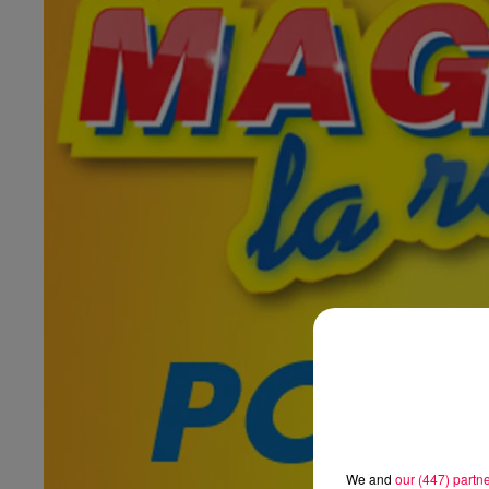
We and
our (447) partn