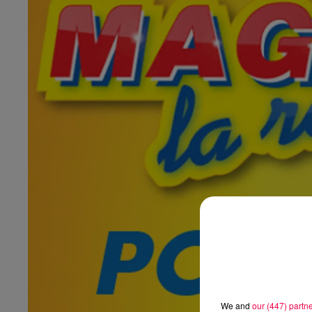
We and
our (447) partn