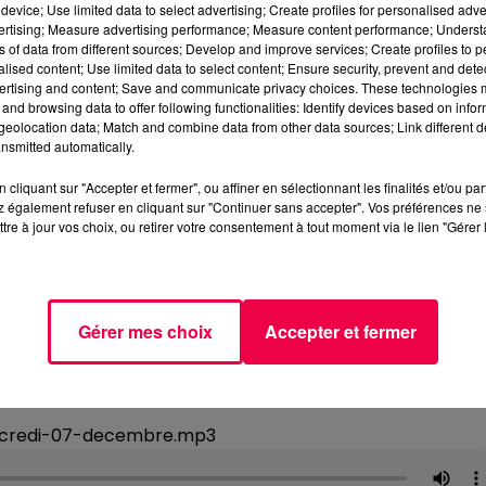
device; Use limited data to select advertising; Create profiles for personalised adver
vertising; Measure advertising performance; Measure content performance; Unders
ns of data from different sources; Develop and improve services; Create profiles to 
alised content; Use limited data to select content; Ensure security, prevent and detect
ertising and content; Save and communicate privacy choices. These technologies
and browsing data to offer following functionalities: Identify devices based on infor
eolocation data; Match and combine data from other data sources; Link different de
nsmitted automatically.
cliquant sur "Accepter et fermer", ou affiner en sélectionnant les finalités et/ou pa
 également refuser en cliquant sur "Continuer sans accepter". Vos préférences ne 
tre à jour vos choix, ou retirer votre consentement à tout moment via le lien "Gérer 
Gérer mes choix
Accepter et fermer
ercredi-07-decembre.mp3