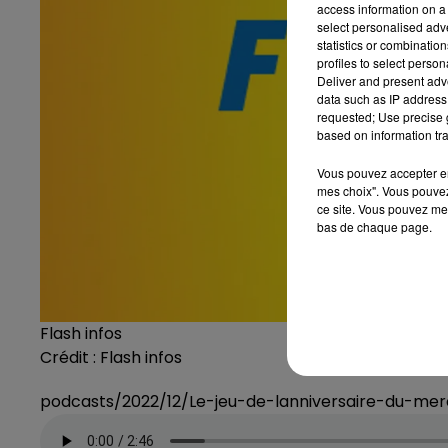
access information on a 
select personalised ad
statistics or combinatio
profiles to select person
Deliver and present adv
data such as IP address 
requested; Use precise g
based on information tra
Vous pouvez accepter en 
mes choix". Vous pouvez
ce site. Vous pouvez met
bas de chaque page.
Flash infos
Crédit :
Flash infos
podcasts/2022/12/Le-jeu-de-lanniversaire-du-m