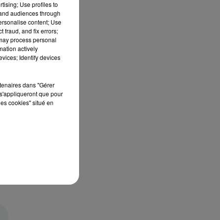
tising; Use profiles to
tand audiences through
personalise content; Use
 fraud, and fix errors;
 may process personal
mation actively
vices; Identify devices
rtenaires dans "Gérer
s'appliqueront que pour
les cookies" situé en