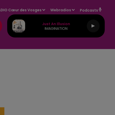
DIO Cœur des Vosges
Webradios
Podcasts
Just An Illusion
IMAGINATION
E