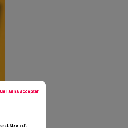
uer sans accepter
erest: Store and/or