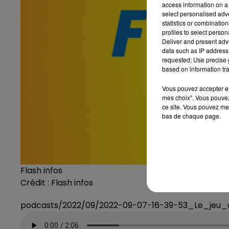
access information on a 
select personalised ad
statistics or combinatio
profiles to select person
Deliver and present adv
data such as IP address 
requested; Use precise g
based on information tra
Vous pouvez accepter en 
mes choix". Vous pouvez
ce site. Vous pouvez met
bas de chaque page.
Flash infos
Crédit :
Flash infos
podcasts/2022/09/2022-09-07-16-39-53_Le_jeu