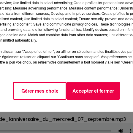
device; Use limited data to select advertising; Create profiles for personalised adver
vertising; Measure advertising performance; Measure content performance; Unders
ns of data from different sources; Develop and improve services; Create profiles to 
alised content; Use limited data to select content; Ensure security, prevent and detect
ertising and content; Save and communicate privacy choices. These technologies
and browsing data to offer following functionalities: Identify devices based on infor
eolocation data; Match and combine data from other data sources; Link different de
nsmitted automatically.
cliquant sur "Accepter et fermer", ou affiner en sélectionnant les finalités et/ou pa
 également refuser en cliquant sur "Continuer sans accepter". Vos préférences ne 
tre à jour vos choix, ou retirer votre consentement à tout moment via le lien "Gérer 
Gérer mes choix
Accepter et fermer
_de_lanniversaire_du_mercredi_07_septembre.mp3