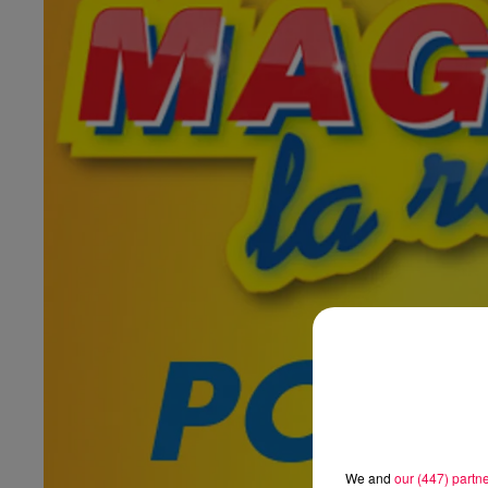
We and
our (447) partn