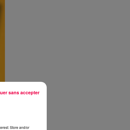
uer sans accepter
erest: Store and/or