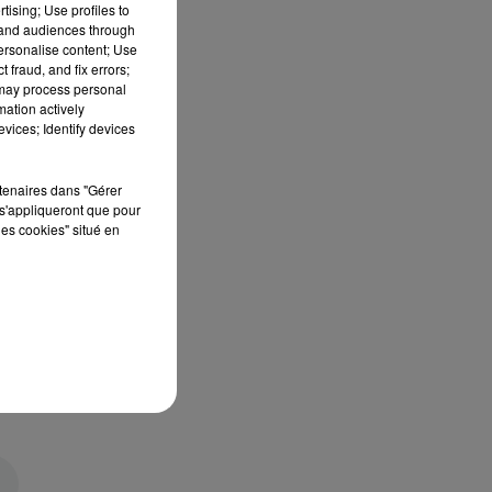
tising; Use profiles to
tand audiences through
personalise content; Use
 fraud, and fix errors;
 may process personal
mation actively
vices; Identify devices
rtenaires dans "Gérer
s'appliqueront que pour
les cookies" situé en