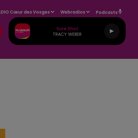
DIO Cœur des Vosges
Webradios
Podcasts
Sure Shot
TRACY WEBER
E