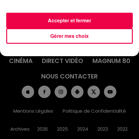
Accepter et fermer
ACCUEIL
INFOS
EMISSIONS
Gérer mes choix
AGENDA
JEUX
PODCASTS
CINÉMA
DIRECT VIDÉO
MAGNUM 80
NOUS CONTACTER
Mentions Légales
Politique de Confidentialité
Archives
2026
2025
2024
2023
2022