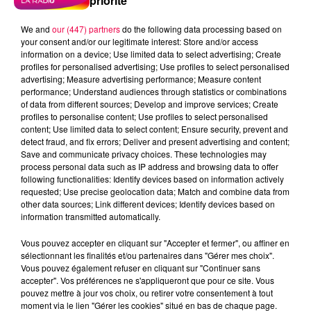
priorité
We and
our (447) partners
do the following data processing based on
your consent and/or our legitimate interest: Store and/or access
information on a device; Use limited data to select advertising; Create
profiles for personalised advertising; Use profiles to select personalised
advertising; Measure advertising performance; Measure content
performance; Understand audiences through statistics or combinations
of data from different sources; Develop and improve services; Create
profiles to personalise content; Use profiles to select personalised
content; Use limited data to select content; Ensure security, prevent and
detect fraud, and fix errors; Deliver and present advertising and content;
Save and communicate privacy choices. These technologies may
process personal data such as IP address and browsing data to offer
following functionalities: Identify devices based on information actively
requested; Use precise geolocation data; Match and combine data from
other data sources; Link different devices; Identify devices based on
information transmitted automatically.
podcasts/2025/10/20251015-ANNIVERSAIRES.mp3
Vous pouvez accepter en cliquant sur "Accepter et fermer", ou affiner en
sélectionnant les finalités et/ou partenaires dans "Gérer mes choix".
Vous pouvez également refuser en cliquant sur "Continuer sans
accepter". Vos préférences ne s'appliqueront que pour ce site. Vous
pouvez mettre à jour vos choix, ou retirer votre consentement à tout
moment via le lien "Gérer les cookies" situé en bas de chaque page.