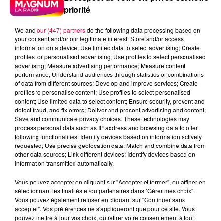
priorité
We and
our (447) partners
do the following data processing based on
your consent and/or our legitimate interest: Store and/or access
information on a device; Use limited data to select advertising; Create
profiles for personalised advertising; Use profiles to select personalised
advertising; Measure advertising performance; Measure content
performance; Understand audiences through statistics or combinations
of data from different sources; Develop and improve services; Create
profiles to personalise content; Use profiles to select personalised
content; Use limited data to select content; Ensure security, prevent and
detect fraud, and fix errors; Deliver and present advertising and content;
Save and communicate privacy choices. These technologies may
process personal data such as IP address and browsing data to offer
following functionalities: Identify devices based on information actively
requested; Use precise geolocation data; Match and combine data from
other data sources; Link different devices; Identify devices based on
information transmitted automatically.
Vous pouvez accepter en cliquant sur "Accepter et fermer", ou affiner en
podcasts/2024/09/20240918-ANNIVERSAIRES.mp3
sélectionnant les finalités et/ou partenaires dans "Gérer mes choix".
Vous pouvez également refuser en cliquant sur "Continuer sans
accepter". Vos préférences ne s'appliqueront que pour ce site. Vous
pouvez mettre à jour vos choix, ou retirer votre consentement à tout