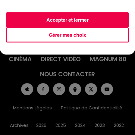
Accepter et fermer
ACCUEIL
INFOS
EMISSIONS
Gérer mes choix
AGENDA
JEUX
PODCASTS
CINÉMA
DIRECT VIDÉO
MAGNUM 80
NOUS CONTACTER
Mentions Légales
Politique de Confidentialité
Archives
2026
2025
2024
2023
2022