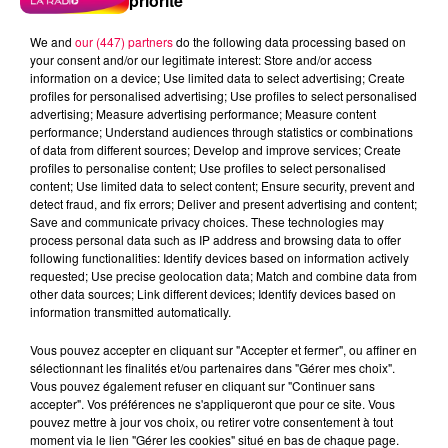
priorité
We and
our (447) partners
do the following data processing based on
your consent and/or our legitimate interest: Store and/or access
information on a device; Use limited data to select advertising; Create
profiles for personalised advertising; Use profiles to select personalised
advertising; Measure advertising performance; Measure content
performance; Understand audiences through statistics or combinations
of data from different sources; Develop and improve services; Create
profiles to personalise content; Use profiles to select personalised
content; Use limited data to select content; Ensure security, prevent and
detect fraud, and fix errors; Deliver and present advertising and content;
Save and communicate privacy choices. These technologies may
process personal data such as IP address and browsing data to offer
following functionalities: Identify devices based on information actively
requested; Use precise geolocation data; Match and combine data from
other data sources; Link different devices; Identify devices based on
information transmitted automatically.
podcasts/2025/07/20250702-Anniversaires.mp3
Vous pouvez accepter en cliquant sur "Accepter et fermer", ou affiner en
sélectionnant les finalités et/ou partenaires dans "Gérer mes choix".
Vous pouvez également refuser en cliquant sur "Continuer sans
accepter". Vos préférences ne s'appliqueront que pour ce site. Vous
pouvez mettre à jour vos choix, ou retirer votre consentement à tout
moment via le lien "Gérer les cookies" situé en bas de chaque page.