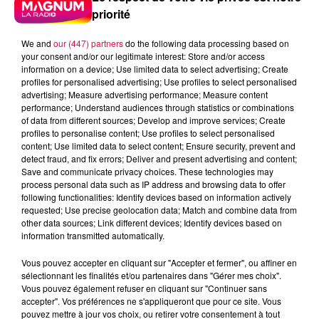
priorité
We and
our (447) partners
do the following data processing based on
your consent and/or our legitimate interest: Store and/or access
information on a device; Use limited data to select advertising; Create
profiles for personalised advertising; Use profiles to select personalised
advertising; Measure advertising performance; Measure content
performance; Understand audiences through statistics or combinations
of data from different sources; Develop and improve services; Create
profiles to personalise content; Use profiles to select personalised
content; Use limited data to select content; Ensure security, prevent and
detect fraud, and fix errors; Deliver and present advertising and content;
Save and communicate privacy choices. These technologies may
process personal data such as IP address and browsing data to offer
following functionalities: Identify devices based on information actively
requested; Use precise geolocation data; Match and combine data from
other data sources; Link different devices; Identify devices based on
information transmitted automatically.
Vous pouvez accepter en cliquant sur "Accepter et fermer", ou affiner en
podcasts/2024/11/20241120-Anniversaires.mp3
sélectionnant les finalités et/ou partenaires dans "Gérer mes choix".
Vous pouvez également refuser en cliquant sur "Continuer sans
accepter". Vos préférences ne s'appliqueront que pour ce site. Vous
pouvez mettre à jour vos choix, ou retirer votre consentement à tout