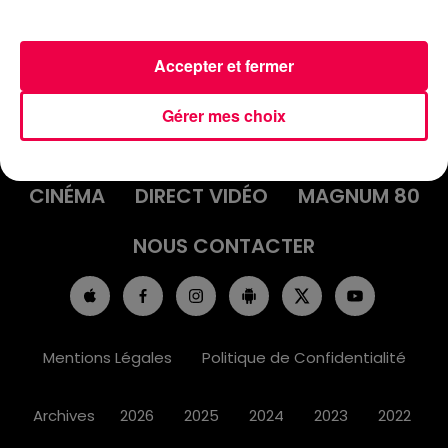
Accepter et fermer
ACCUEIL
INFOS
EMISSIONS
Gérer mes choix
AGENDA
JEUX
PODCASTS
CINÉMA
DIRECT VIDÉO
MAGNUM 80
NOUS CONTACTER
Mentions Légales
Politique de Confidentialité
Archives
2026
2025
2024
2023
2022