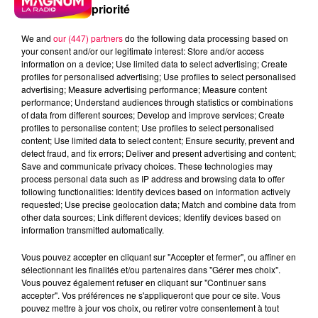
priorité
We and
our (447) partners
do the following data processing based on
your consent and/or our legitimate interest: Store and/or access
information on a device; Use limited data to select advertising; Create
profiles for personalised advertising; Use profiles to select personalised
advertising; Measure advertising performance; Measure content
performance; Understand audiences through statistics or combinations
of data from different sources; Develop and improve services; Create
profiles to personalise content; Use profiles to select personalised
content; Use limited data to select content; Ensure security, prevent and
detect fraud, and fix errors; Deliver and present advertising and content;
Save and communicate privacy choices. These technologies may
process personal data such as IP address and browsing data to offer
following functionalities: Identify devices based on information actively
requested; Use precise geolocation data; Match and combine data from
other data sources; Link different devices; Identify devices based on
information transmitted automatically.
podcasts/2023/05/Le-jeu-de-lanniversaire-du-
Vous pouvez accepter en cliquant sur "Accepter et fermer", ou affiner en
mercredi-24-mai.mp3
sélectionnant les finalités et/ou partenaires dans "Gérer mes choix".
Vous pouvez également refuser en cliquant sur "Continuer sans
accepter". Vos préférences ne s'appliqueront que pour ce site. Vous
pouvez mettre à jour vos choix, ou retirer votre consentement à tout