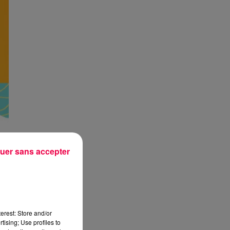
uer sans accepter
erest: Store and/or
tising; Use profiles to