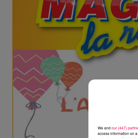
We and
our (447) partn
access information on a 