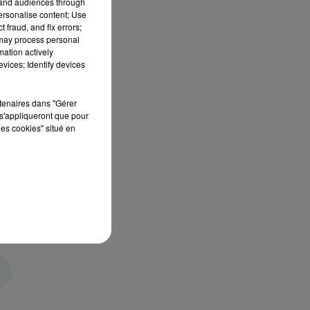
tand audiences through
personalise content; Use
 fraud, and fix errors;
 may process personal
mation actively
vices; Identify devices
rtenaires dans "Gérer
s'appliqueront que pour
les cookies" situé en