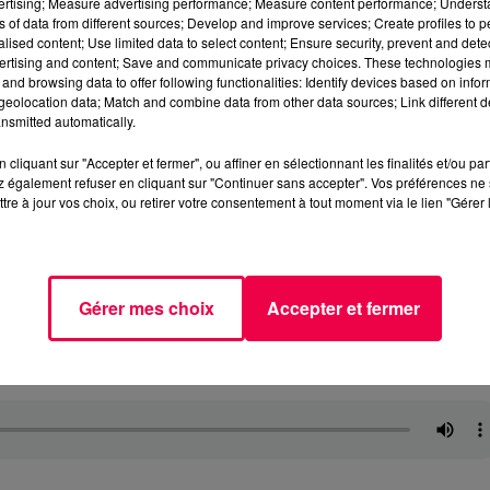
vertising; Measure advertising performance; Measure content performance; Unders
ns of data from different sources; Develop and improve services; Create profiles to 
alised content; Use limited data to select content; Ensure security, prevent and detect
ertising and content; Save and communicate privacy choices. These technologies
and browsing data to offer following functionalities: Identify devices based on infor
eolocation data; Match and combine data from other data sources; Link different de
nsmitted automatically.
cliquant sur "Accepter et fermer", ou affiner en sélectionnant les finalités et/ou pa
 également refuser en cliquant sur "Continuer sans accepter". Vos préférences ne 
tre à jour vos choix, ou retirer votre consentement à tout moment via le lien "Gérer 
Gérer mes choix
Accepter et fermer