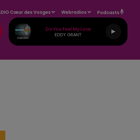
DIO Cœur des Vosges
Webradios
Podcasts
Do You Feel My Love
EDDY GRANT
E