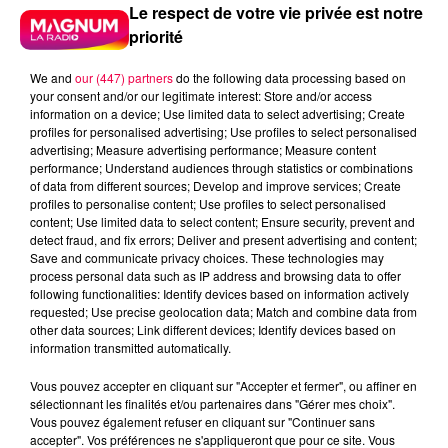
Le respect de votre vie privée est notre
priorité
We and
our (447) partners
do the following data processing based on
your consent and/or our legitimate interest: Store and/or access
information on a device; Use limited data to select advertising; Create
profiles for personalised advertising; Use profiles to select personalised
advertising; Measure advertising performance; Measure content
performance; Understand audiences through statistics or combinations
of data from different sources; Develop and improve services; Create
profiles to personalise content; Use profiles to select personalised
content; Use limited data to select content; Ensure security, prevent and
detect fraud, and fix errors; Deliver and present advertising and content;
Save and communicate privacy choices. These technologies may
process personal data such as IP address and browsing data to offer
following functionalities: Identify devices based on information actively
requested; Use precise geolocation data; Match and combine data from
Flash infos
other data sources; Link different devices; Identify devices based on
Crédit :
Flash infos
information transmitted automatically.
Vous pouvez accepter en cliquant sur "Accepter et fermer", ou affiner en
podcasts/2022/04/2022-04-27-16-38-
sélectionnant les finalités et/ou partenaires dans "Gérer mes choix".
25_Le_jeu_de_lanniversaire_du_mercredi_27_avril
Vous pouvez également refuser en cliquant sur "Continuer sans
accepter". Vos préférences ne s'appliqueront que pour ce site. Vous