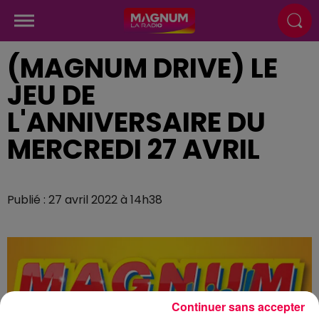
(MAGNUM DRIVE) LE
JEU DE
L'ANNIVERSAIRE DU
MERCREDI 27 AVRIL
Publié : 27 avril 2022 à 14h38
Continuer sans accepter