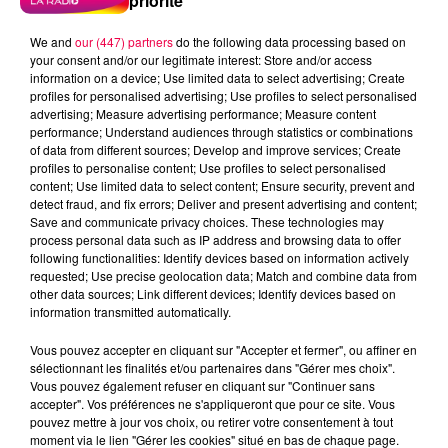
priorité
We and
our (447) partners
do the following data processing based on
your consent and/or our legitimate interest: Store and/or access
information on a device; Use limited data to select advertising; Create
profiles for personalised advertising; Use profiles to select personalised
advertising; Measure advertising performance; Measure content
performance; Understand audiences through statistics or combinations
of data from different sources; Develop and improve services; Create
profiles to personalise content; Use profiles to select personalised
content; Use limited data to select content; Ensure security, prevent and
detect fraud, and fix errors; Deliver and present advertising and content;
Save and communicate privacy choices. These technologies may
process personal data such as IP address and browsing data to offer
following functionalities: Identify devices based on information actively
requested; Use precise geolocation data; Match and combine data from
other data sources; Link different devices; Identify devices based on
information transmitted automatically.
podcasts/2024/04/20240403-ANNIVERSAIRES.mp3
Vous pouvez accepter en cliquant sur "Accepter et fermer", ou affiner en
sélectionnant les finalités et/ou partenaires dans "Gérer mes choix".
Vous pouvez également refuser en cliquant sur "Continuer sans
accepter". Vos préférences ne s'appliqueront que pour ce site. Vous
pouvez mettre à jour vos choix, ou retirer votre consentement à tout
moment via le lien "Gérer les cookies" situé en bas de chaque page.