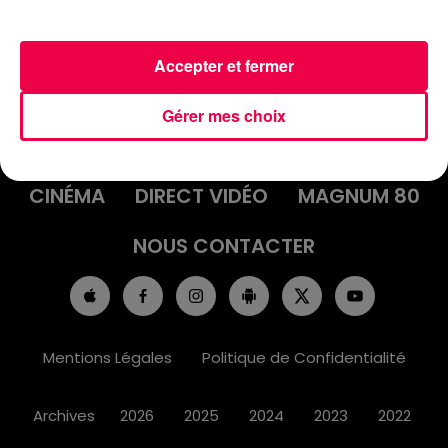
Accepter et fermer
ACCUEIL
INFOS
EMISSIONS
Gérer mes choix
AGENDA
JEUX
PODCASTS
CINÉMA
DIRECT VIDÉO
MAGNUM 80
NOUS CONTACTER
Mentions Légales
Politique de Confidentialité
Archives
2026
2025
2024
2023
2022