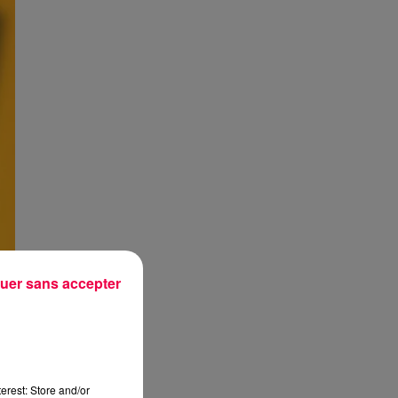
uer sans accepter
erest: Store and/or