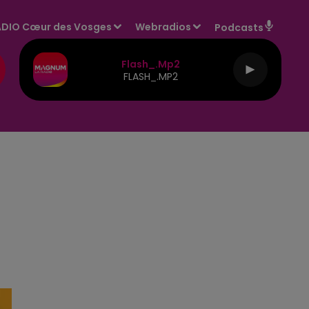
DIO Cœur des Vosges
Webradios
Podcasts
Flash_.mp2
FLASH_.MP2
E