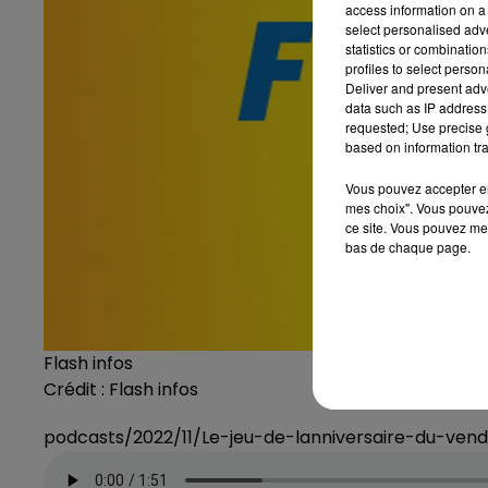
access information on a 
select personalised ad
statistics or combinatio
profiles to select person
Deliver and present adv
data such as IP address 
requested; Use precise g
based on information tra
Vous pouvez accepter en 
mes choix". Vous pouvez
ce site. Vous pouvez met
bas de chaque page.
Flash infos
Crédit :
Flash infos
podcasts/2022/11/Le-jeu-de-lanniversaire-du-ve