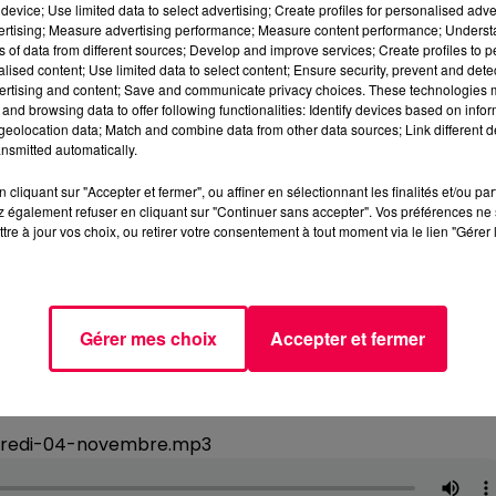
device; Use limited data to select advertising; Create profiles for personalised adver
vertising; Measure advertising performance; Measure content performance; Unders
ns of data from different sources; Develop and improve services; Create profiles to 
alised content; Use limited data to select content; Ensure security, prevent and detect
ertising and content; Save and communicate privacy choices. These technologies
and browsing data to offer following functionalities: Identify devices based on infor
eolocation data; Match and combine data from other data sources; Link different de
nsmitted automatically.
cliquant sur "Accepter et fermer", ou affiner en sélectionnant les finalités et/ou pa
 également refuser en cliquant sur "Continuer sans accepter". Vos préférences ne 
tre à jour vos choix, ou retirer votre consentement à tout moment via le lien "Gérer 
Gérer mes choix
Accepter et fermer
ndredi-04-novembre.mp3