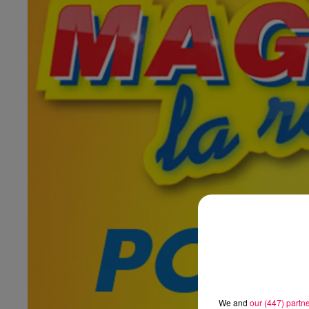
We and
our (447) partn