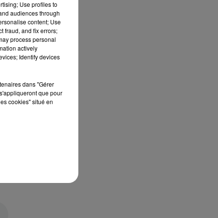
tising; Use profiles to
tand audiences through
personalise content; Use
 fraud, and fix errors;
 may process personal
mation actively
vices; Identify devices
rtenaires dans "Gérer
s'appliqueront que pour
les cookies" situé en