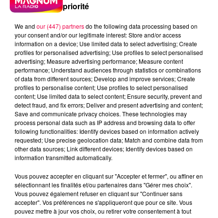
priorité
We and
our (447) partners
do the following data processing based on
your consent and/or our legitimate interest: Store and/or access
information on a device; Use limited data to select advertising; Create
profiles for personalised advertising; Use profiles to select personalised
advertising; Measure advertising performance; Measure content
performance; Understand audiences through statistics or combinations
of data from different sources; Develop and improve services; Create
profiles to personalise content; Use profiles to select personalised
content; Use limited data to select content; Ensure security, prevent and
detect fraud, and fix errors; Deliver and present advertising and content;
Save and communicate privacy choices. These technologies may
process personal data such as IP address and browsing data to offer
following functionalities: Identify devices based on information actively
requested; Use precise geolocation data; Match and combine data from
other data sources; Link different devices; Identify devices based on
information transmitted automatically.
podcasts/2023/04/Le-jeu-de-lanniversaire-du-
Vous pouvez accepter en cliquant sur "Accepter et fermer", ou affiner en
vendredi-14-avril.mp3
sélectionnant les finalités et/ou partenaires dans "Gérer mes choix".
Vous pouvez également refuser en cliquant sur "Continuer sans
accepter". Vos préférences ne s'appliqueront que pour ce site. Vous
pouvez mettre à jour vos choix, ou retirer votre consentement à tout