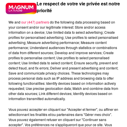
Le respect de votre vie privée est notre
priorité
We and
our (447) partners
do the following data processing based on
your consent and/or our legitimate interest: Store and/or access
information on a device; Use limited data to select advertising; Create
profiles for personalised advertising; Use profiles to select personalised
advertising; Measure advertising performance; Measure content
performance; Understand audiences through statistics or combinations
of data from different sources; Develop and improve services; Create
profiles to personalise content; Use profiles to select personalised
content; Use limited data to select content; Ensure security, prevent and
detect fraud, and fix errors; Deliver and present advertising and content;
Save and communicate privacy choices. These technologies may
process personal data such as IP address and browsing data to offer
following functionalities: Identify devices based on information actively
requested; Use precise geolocation data; Match and combine data from
Flash infos
other data sources; Link different devices; Identify devices based on
Crédit :
Flash infos
information transmitted automatically.
Vous pouvez accepter en cliquant sur "Accepter et fermer", ou affiner en
podcasts/2022/01/2022-01-14-16-42-
sélectionnant les finalités et/ou partenaires dans "Gérer mes choix".
25_Le_jeu_de_lanniversaire_du_vendredi_14_janvie
Vous pouvez également refuser en cliquant sur "Continuer sans
accepter". Vos préférences ne s'appliqueront que pour ce site. Vous