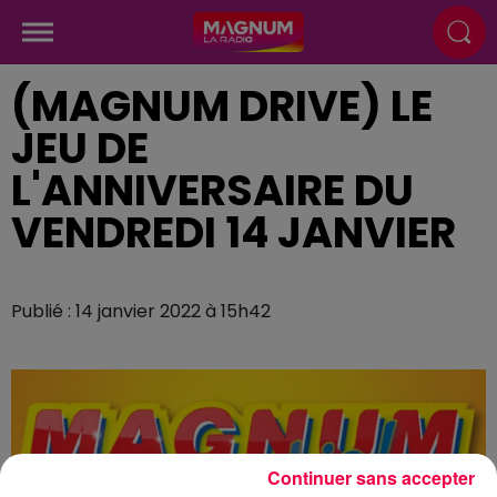
(MAGNUM DRIVE) LE
JEU DE
L'ANNIVERSAIRE DU
VENDREDI 14 JANVIER
Publié : 14 janvier 2022 à 15h42
Continuer sans accepter