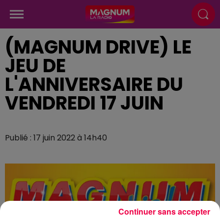
(MAGNUM DRIVE) LE
JEU DE
L'ANNIVERSAIRE DU
VENDREDI 17 JUIN
Publié : 17 juin 2022 à 14h40
Continuer sans accepter