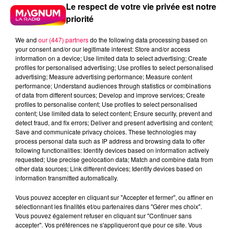
Le respect de votre vie privée est notre
priorité
We and
our (447) partners
do the following data processing based on
your consent and/or our legitimate interest: Store and/or access
information on a device; Use limited data to select advertising; Create
profiles for personalised advertising; Use profiles to select personalised
advertising; Measure advertising performance; Measure content
performance; Understand audiences through statistics or combinations
of data from different sources; Develop and improve services; Create
profiles to personalise content; Use profiles to select personalised
content; Use limited data to select content; Ensure security, prevent and
detect fraud, and fix errors; Deliver and present advertising and content;
Save and communicate privacy choices. These technologies may
process personal data such as IP address and browsing data to offer
following functionalities: Identify devices based on information actively
requested; Use precise geolocation data; Match and combine data from
Flash infos
other data sources; Link different devices; Identify devices based on
Crédit :
Flash infos
information transmitted automatically.
Vous pouvez accepter en cliquant sur "Accepter et fermer", ou affiner en
podcasts/2022/06/2022-06-17-16-40-
sélectionnant les finalités et/ou partenaires dans "Gérer mes choix".
37_Le_jeu_de_lanniversaire_du_vendredi_17_juin.m
Vous pouvez également refuser en cliquant sur "Continuer sans
accepter". Vos préférences ne s'appliqueront que pour ce site. Vous