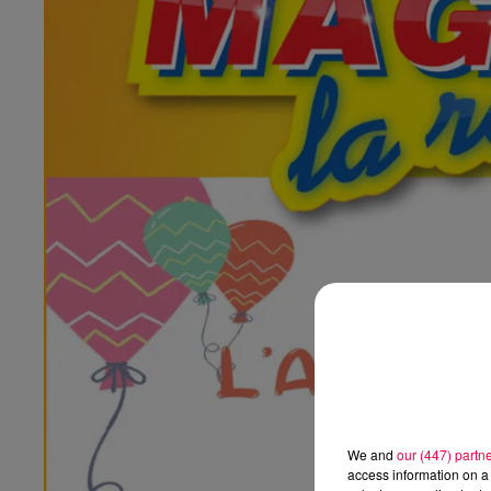
We and
our (447) partn
access information on a 