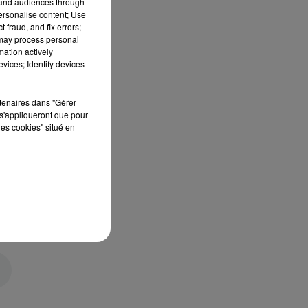
tand audiences through
personalise content; Use
 fraud, and fix errors;
 may process personal
mation actively
vices; Identify devices
rtenaires dans "Gérer
s'appliqueront que pour
les cookies" situé en