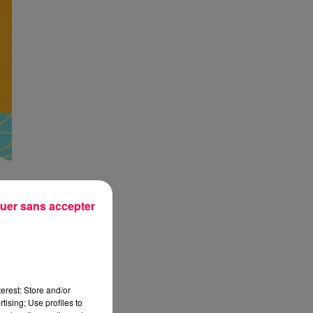
uer sans accepter
erest: Store and/or
tising; Use profiles to