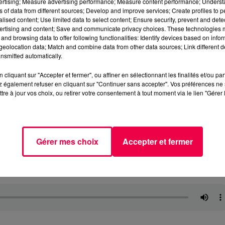
vertising; Measure advertising performance; Measure content performance; Unders
ns of data from different sources; Develop and improve services; Create profiles to 
alised content; Use limited data to select content; Ensure security, prevent and detect
ertising and content; Save and communicate privacy choices. These technologies
and browsing data to offer following functionalities: Identify devices based on infor
eolocation data; Match and combine data from other data sources; Link different de
nsmitted automatically.
cliquant sur "Accepter et fermer", ou affiner en sélectionnant les finalités et/ou pa
 également refuser en cliquant sur "Continuer sans accepter". Vos préférences ne 
tre à jour vos choix, ou retirer votre consentement à tout moment via le lien "Gérer 
Gérer mes choix
Accepter et fermer