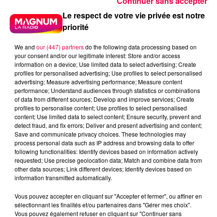
Continuer sans accepter
Le respect de votre vie privée est notre
priorité
We and
our (447) partners
do the following data processing based on
your consent and/or our legitimate interest: Store and/or access
information on a device; Use limited data to select advertising; Create
profiles for personalised advertising; Use profiles to select personalised
advertising; Measure advertising performance; Measure content
performance; Understand audiences through statistics or combinations
of data from different sources; Develop and improve services; Create
profiles to personalise content; Use profiles to select personalised
content; Use limited data to select content; Ensure security, prevent and
detect fraud, and fix errors; Deliver and present advertising and content;
Save and communicate privacy choices. These technologies may
process personal data such as IP address and browsing data to offer
following functionalities: Identify devices based on information actively
requested; Use precise geolocation data; Match and combine data from
other data sources; Link different devices; Identify devices based on
Flash infos
information transmitted automatically.
Crédit :
Flash infos
Vous pouvez accepter en cliquant sur "Accepter et fermer", ou affiner en
sélectionnant les finalités et/ou partenaires dans "Gérer mes choix".
podcasts/2023/09/20230901-le-jeu-de-
Vous pouvez également refuser en cliquant sur "Continuer sans