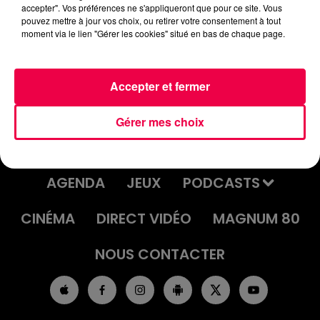
lanniversaire.mp3
accepter". Vos préférences ne s'appliqueront que pour ce site. Vous
pouvez mettre à jour vos choix, ou retirer votre consentement à tout
moment via le lien "Gérer les cookies" situé en bas de chaque page.
Accepter et fermer
Gérer mes choix
ACCUEIL
INFOS
EMISSIONS
AGENDA
JEUX
PODCASTS
CINÉMA
DIRECT VIDÉO
MAGNUM 80
NOUS CONTACTER