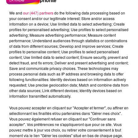
priorité
We and
our (447) partners
do the following data processing based on
your consent and/or our legitimate interest: Store and/or access
information on a device; Use limited data to select advertising; Create
profiles for personalised advertising; Use profiles to select personalised
advertising; Measure advertising performance; Measure content
performance; Understand audiences through statistics or combinations
of data from different sources; Develop and improve services; Create
profiles to personalise content; Use profiles to select personalised
content; Use limited data to select content; Ensure security, prevent and
detect fraud, and fix errors; Deliver and present advertising and content;
Save and communicate privacy choices. These technologies may
process personal data such as IP address and browsing data to offer
following functionalities: Identify devices based on information actively
requested; Use precise geolocation data; Match and combine data from
other data sources; Link different devices; Identify devices based on
information transmitted automatically.
podcasts/2024/03/20240322-ANNIVERSAIRES.mp3
Vous pouvez accepter en cliquant sur "Accepter et fermer", ou affiner en
sélectionnant les finalités et/ou partenaires dans "Gérer mes choix".
Vous pouvez également refuser en cliquant sur "Continuer sans
accepter". Vos préférences ne s'appliqueront que pour ce site. Vous
pouvez mettre à jour vos choix, ou retirer votre consentement à tout
moment via le lien "Gérer les cookies" situé en bas de chaque page.