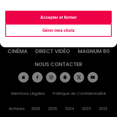
Accepter et fermer
ACCUEIL
INFOS
EMISSIONS
Gérer mes choix
AGENDA
JEUX
PODCASTS
CINÉMA
DIRECT VIDÉO
MAGNUM 80
NOUS CONTACTER
Mentions Légales
Politique de Confidentialité
Archives
2026
2025
2024
2023
2022