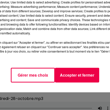
device; Use limited data to select advertising; Create profiles for personalised adver
vertising; Measure advertising performance; Measure content performance; Unders
ns of data from different sources; Develop and improve services; Create profiles to 
alised content; Use limited data to select content; Ensure security, prevent and detect
ertising and content; Save and communicate privacy choices. These technologies
and browsing data to offer following functionalities: Identify devices based on infor
eolocation data; Match and combine data from other data sources; Link different de
nsmitted automatically.
cliquant sur "Accepter et fermer", ou affiner en sélectionnant les finalités et/ou pa
 également refuser en cliquant sur "Continuer sans accepter". Vos préférences ne 
tre à jour vos choix, ou retirer votre consentement à tout moment via le lien "Gérer 
Gérer mes choix
Accepter et fermer
ndredi-28-octobre.mp3