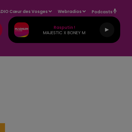
DIO Cœur des Vosges
Webradios
Podcasts
Rasputin !
MAJESTIC X BONEY M
E