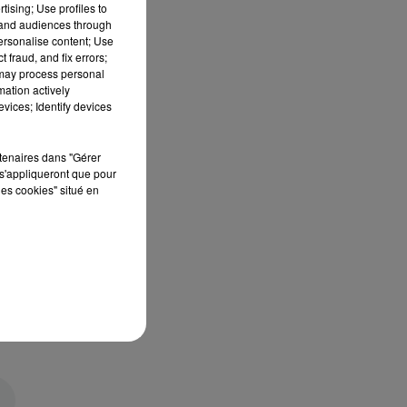
tising; Use profiles to
tand audiences through
personalise content; Use
 fraud, and fix errors;
 may process personal
mation actively
vices; Identify devices
rtenaires dans "Gérer
s'appliqueront que pour
les cookies" situé en