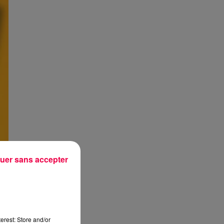
uer sans accepter
erest: Store and/or