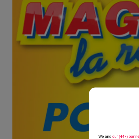
We and
our (447) partn