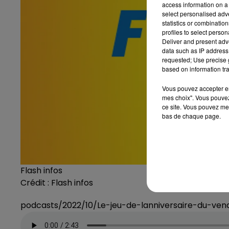
access information on a 
select personalised ad
statistics or combinatio
profiles to select person
Deliver and present adv
data such as IP address 
requested; Use precise g
based on information tra
Vous pouvez accepter en 
mes choix". Vous pouvez
ce site. Vous pouvez met
bas de chaque page.
Flash infos
Crédit :
Flash infos
podcasts/2022/10/Le-jeu-de-lanniversaire-du-ve