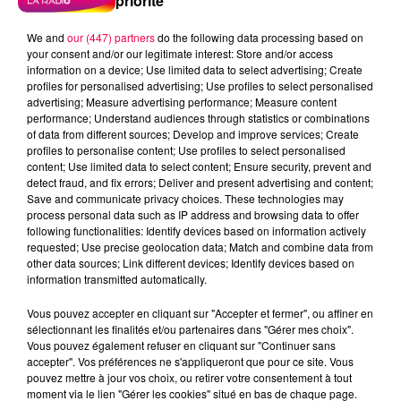
priorité
We and
our (447) partners
do the following data processing based on
your consent and/or our legitimate interest: Store and/or access
information on a device; Use limited data to select advertising; Create
profiles for personalised advertising; Use profiles to select personalised
advertising; Measure advertising performance; Measure content
performance; Understand audiences through statistics or combinations
of data from different sources; Develop and improve services; Create
profiles to personalise content; Use profiles to select personalised
content; Use limited data to select content; Ensure security, prevent and
detect fraud, and fix errors; Deliver and present advertising and content;
Save and communicate privacy choices. These technologies may
process personal data such as IP address and browsing data to offer
following functionalities: Identify devices based on information actively
requested; Use precise geolocation data; Match and combine data from
other data sources; Link different devices; Identify devices based on
information transmitted automatically.
podcasts/2024/05/20240503-ANNIVERSAIRES.mp3
Vous pouvez accepter en cliquant sur "Accepter et fermer", ou affiner en
sélectionnant les finalités et/ou partenaires dans "Gérer mes choix".
Vous pouvez également refuser en cliquant sur "Continuer sans
accepter". Vos préférences ne s'appliqueront que pour ce site. Vous
pouvez mettre à jour vos choix, ou retirer votre consentement à tout
moment via le lien "Gérer les cookies" situé en bas de chaque page.