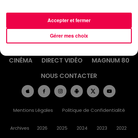
Accepter et fermer
ACCUEIL
INFOS
EMISSIONS
Gérer mes choix
AGENDA
JEUX
PODCASTS
CINÉMA
DIRECT VIDÉO
MAGNUM 80
NOUS CONTACTER
Mentions Légales
Politique de Confidentialité
Archives
2026
2025
2024
2023
2022