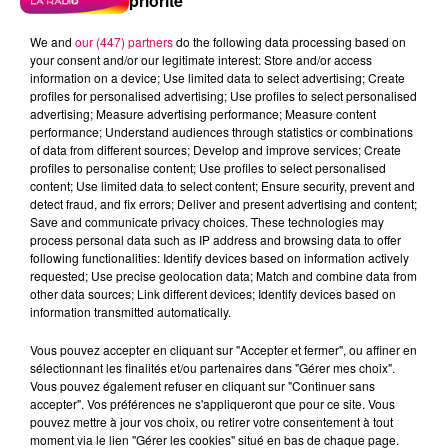
priorité
We and
our (447) partners
do the following data processing based on
your consent and/or our legitimate interest: Store and/or access
information on a device; Use limited data to select advertising; Create
profiles for personalised advertising; Use profiles to select personalised
advertising; Measure advertising performance; Measure content
performance; Understand audiences through statistics or combinations
of data from different sources; Develop and improve services; Create
profiles to personalise content; Use profiles to select personalised
content; Use limited data to select content; Ensure security, prevent and
detect fraud, and fix errors; Deliver and present advertising and content;
Save and communicate privacy choices. These technologies may
process personal data such as IP address and browsing data to offer
following functionalities: Identify devices based on information actively
requested; Use precise geolocation data; Match and combine data from
other data sources; Link different devices; Identify devices based on
information transmitted automatically.
podcasts/2024/10/20241004-ANNIVERSAIRES.mp3
Vous pouvez accepter en cliquant sur "Accepter et fermer", ou affiner en
sélectionnant les finalités et/ou partenaires dans "Gérer mes choix".
Vous pouvez également refuser en cliquant sur "Continuer sans
accepter". Vos préférences ne s'appliqueront que pour ce site. Vous
pouvez mettre à jour vos choix, ou retirer votre consentement à tout
moment via le lien "Gérer les cookies" situé en bas de chaque page.