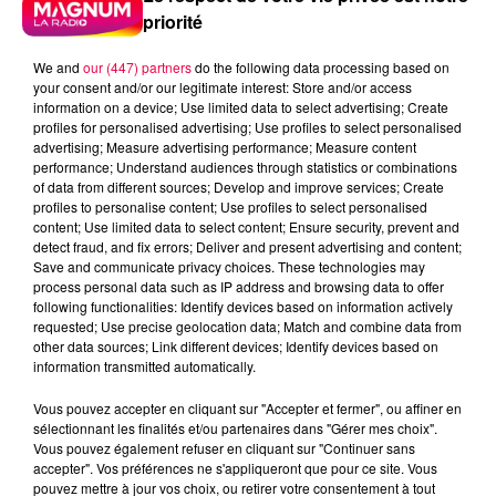
priorité
We and
our (447) partners
do the following data processing based on
your consent and/or our legitimate interest: Store and/or access
information on a device; Use limited data to select advertising; Create
profiles for personalised advertising; Use profiles to select personalised
advertising; Measure advertising performance; Measure content
performance; Understand audiences through statistics or combinations
of data from different sources; Develop and improve services; Create
profiles to personalise content; Use profiles to select personalised
content; Use limited data to select content; Ensure security, prevent and
detect fraud, and fix errors; Deliver and present advertising and content;
Save and communicate privacy choices. These technologies may
process personal data such as IP address and browsing data to offer
following functionalities: Identify devices based on information actively
requested; Use precise geolocation data; Match and combine data from
other data sources; Link different devices; Identify devices based on
information transmitted automatically.
Vous pouvez accepter en cliquant sur "Accepter et fermer", ou affiner en
podcasts/2024/09/20240906-ANNIVERSAIRES.mp3
sélectionnant les finalités et/ou partenaires dans "Gérer mes choix".
Vous pouvez également refuser en cliquant sur "Continuer sans
accepter". Vos préférences ne s'appliqueront que pour ce site. Vous
pouvez mettre à jour vos choix, ou retirer votre consentement à tout