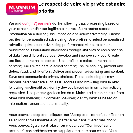
Le respect de votre vie privée est notre
priorité
We and
our (447) partners
do the following data processing based on
your consent and/or our legitimate interest: Store and/or access
information on a device; Use limited data to select advertising; Create
profiles for personalised advertising; Use profiles to select personalised
advertising; Measure advertising performance; Measure content
performance; Understand audiences through statistics or combinations
of data from different sources; Develop and improve services; Create
profiles to personalise content; Use profiles to select personalised
content; Use limited data to select content; Ensure security, prevent and
detect fraud, and fix errors; Deliver and present advertising and content;
Save and communicate privacy choices. These technologies may
process personal data such as IP address and browsing data to offer
following functionalities: Identify devices based on information actively
requested; Use precise geolocation data; Match and combine data from
Flash infos
other data sources; Link different devices; Identify devices based on
Crédit :
Flash infos
information transmitted automatically.
Vous pouvez accepter en cliquant sur "Accepter et fermer", ou affiner en
podcasts/2022/06/2022-06-30-22-04-
sélectionnant les finalités et/ou partenaires dans "Gérer mes choix".
53_20220630_ANNIVERSAIRES.mp3
Vous pouvez également refuser en cliquant sur "Continuer sans
accepter". Vos préférences ne s'appliqueront que pour ce site. Vous