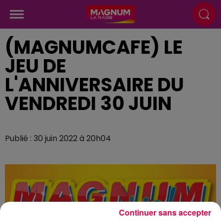
(MAGNUMCAFE) LE
JEU DE
L'ANNIVERSAIRE DU
VENDREDI 30 JUIN
Publié : 30 juin 2022 à 20h04
Continuer sans accepter