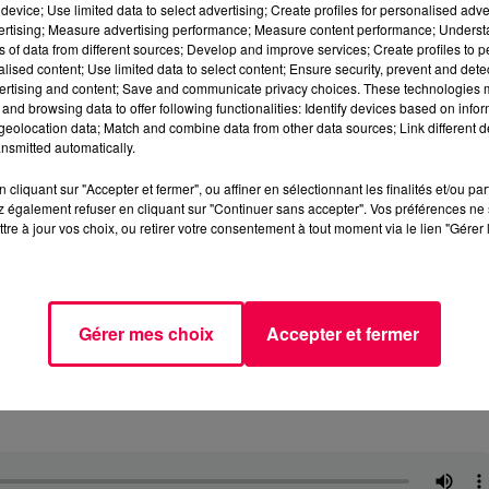
device; Use limited data to select advertising; Create profiles for personalised adver
vertising; Measure advertising performance; Measure content performance; Unders
ns of data from different sources; Develop and improve services; Create profiles to 
alised content; Use limited data to select content; Ensure security, prevent and detect
ertising and content; Save and communicate privacy choices. These technologies
and browsing data to offer following functionalities: Identify devices based on infor
eolocation data; Match and combine data from other data sources; Link different de
nsmitted automatically.
cliquant sur "Accepter et fermer", ou affiner en sélectionnant les finalités et/ou pa
 également refuser en cliquant sur "Continuer sans accepter". Vos préférences ne 
tre à jour vos choix, ou retirer votre consentement à tout moment via le lien "Gérer 
Gérer mes choix
Accepter et fermer