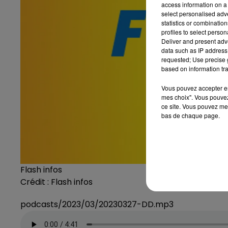
access information on a 
select personalised ad
statistics or combinatio
profiles to select person
Deliver and present adv
data such as IP address 
requested; Use precise g
based on information tra
Vous pouvez accepter en 
mes choix". Vous pouvez
ce site. Vous pouvez met
bas de chaque page.
Flash infos
Crédit :
Flash infos
podcasts/2023/03/20230327-DD.mp3