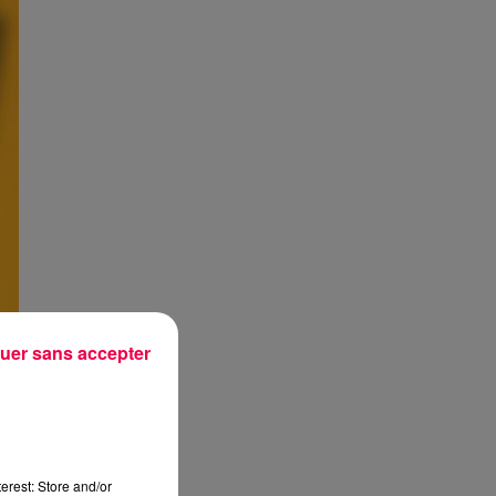
uer sans accepter
erest: Store and/or