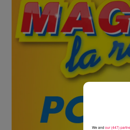
We and
our (447) partn