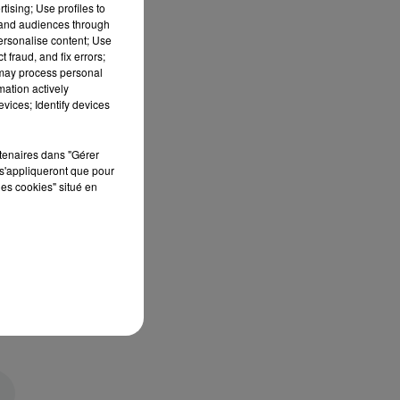
tising; Use profiles to
tand audiences through
personalise content; Use
 fraud, and fix errors;
 may process personal
mation actively
vices; Identify devices
rtenaires dans "Gérer
s'appliqueront que pour
les cookies" situé en